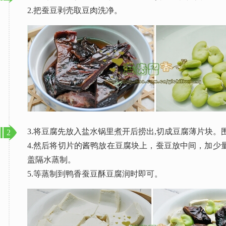
2.把蚕豆剥壳取豆肉洗净。
3.将豆腐先放入盐水锅里煮开后捞出,切成豆腐薄片块。
2
4.然后将切片的酱鸭放在豆腐块上，蚕豆放中间，加少
盖隔水蒸制。
5.等蒸制到鸭香蚕豆酥豆腐润时即可。