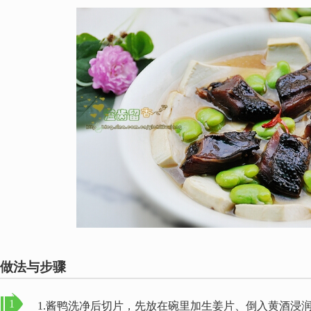
做法与步骤
1
1.酱鸭洗净后切片，先放在碗里加生姜片、倒入黄酒浸