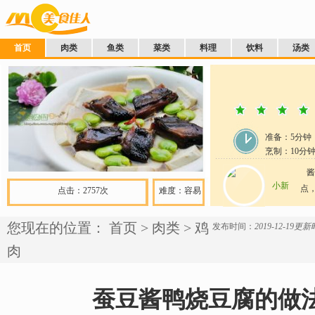
首页
肉类
鱼类
菜类
料理
饮料
汤类
准备：
5分钟
烹制：
10
分
酱
小新
点，
点击：2757次
难度：容易
您现在的位置：
首页
>
肉类
>
鸡
发布时间：
2019-12-19
更新时
肉
蚕豆酱鸭烧豆腐的做法