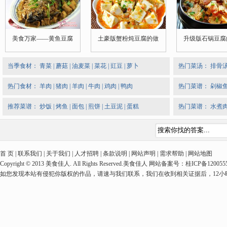
美食万家——黄鱼豆腐
土豪版蟹粉炖豆腐的做
升级版石锅豆腐
当季食材：
青菜
|
蘑菇
|
油麦菜
|
菜花
|
豇豆
|
萝卜
热门菜汤：
排骨
热门食材：
羊肉
|
猪肉
|
羊肉
|
牛肉
|
鸡肉
|
鸭肉
热门菜谱：
剁椒
推荐菜谱：
炒饭
|
烤鱼
|
面包
|
煎饼
|
土豆泥
|
蛋糕
热门菜谱：
水煮
首 页 | 联系我们 | 关于我们 | 人才招聘 | 条款说明 | 网站声明 | 需求帮助 | 网站地图
Copyright © 2013 美食佳人. All Rights Reserved.美食佳人 网站备案号：桂ICP备1
如您发现本站有侵犯你版权的作品，请速与我们联系，我们在收到相关证据后，12小