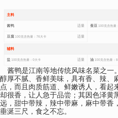
主料
酱鸭
适量
蚕豆
100克含热量
豆腐
适量
100克含热量：76大卡
辅料
盐
适量
油
100克含热量：0大卡
100克含热量：8
酱鸭是江南等地传统风味名菜之一
醇厚不腻、香鲜美味，具有香、辣、
点，而且肉质筋道、鲜嫩诱人，看起
却很香，让人急于品尝；其因色泽黄
远，甜中带辣，辣中带麻，麻中带香
垂涎三尺，食之不忘。