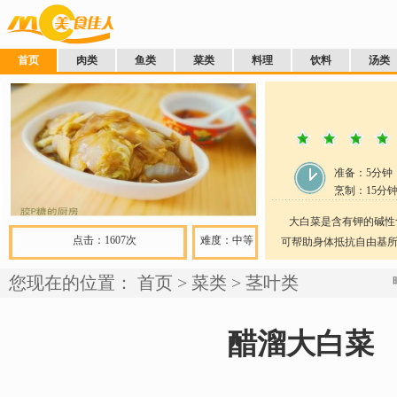
首页
肉类
鱼类
菜类
料理
饮料
汤类
准备：
5分钟
烹制：
15
分
大白菜是含有钾的碱性
点击：1607次
难度：中等
可帮助身体抵抗自由基所造成
您现在的位置：
首页
>
菜类
>
茎叶类
醋溜大白菜