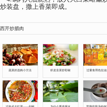
炒装盘，撒上香菜即成。
西芹炒腊肉
蔬菜的选购小方法
虾皮韭菜炒彩椒
过量食用色拉油
过年必大红菜——剁椒
为什么要多喝水
莲藕排骨汤的做