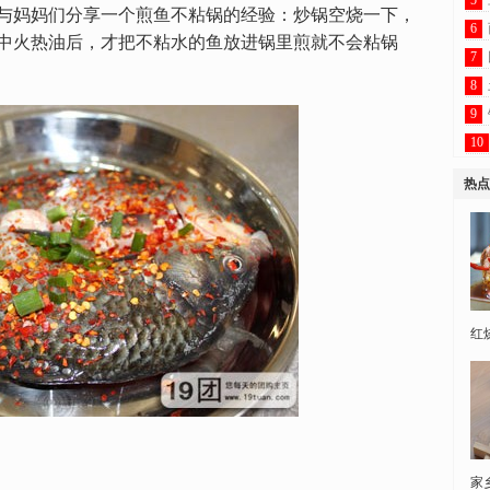
5
与妈妈们分享一个煎鱼不粘锅的经验：炒锅空烧一下，
6
中火热油后，才把不粘水的鱼放进锅里煎就不会粘锅
7
8
9
10
热点
红
家