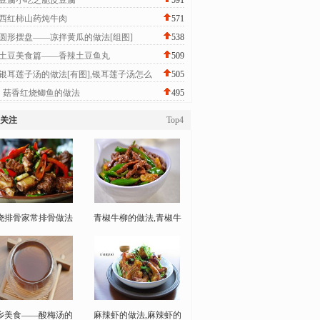
豆腐小吃之脆皮豆腐
591
西红柿山药炖牛肉
571
圆形摆盘——凉拌黄瓜的做法[组图]
538
土豆美食篇——香辣土豆鱼丸
509
银耳莲子汤的做法[有图],银耳莲子汤怎么
505
菇香红烧鲫鱼的做法
495
关注
Top4
烧排骨家常排骨做法
青椒牛柳的做法,青椒牛
乡美食——酸梅汤的
麻辣虾的做法,麻辣虾的