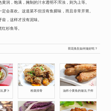
色黄润，饱满，腌制的汁水透明不浑浊，则为上等。
一定会喜欢。这道菜不但没有鱼腥味，而且非常开胃。
牙齿，这样才没有泥味。
煮红杉鱼等。
荷花鱼肚如何做好吃？
法,萝卜
粉蒸排骨
油炸小黄鱼的做法,干炸