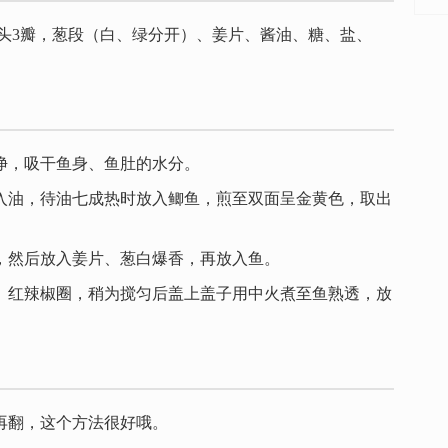
头3瓣，葱段（白、绿分开）、姜片、酱油、糖、盐、
净，吸干鱼身、鱼肚的水分。
入油，待油七成热时放入鲫鱼，煎至双面呈金黄色，取出
，然后放入姜片、葱白爆香，再放入鱼。
、红辣椒圈，稍为搅匀后盖上盖子用中火煮至鱼熟透，放
再翻，这个方法很好哦。