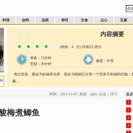
料理
饮料
汤类
寿司
主食
点心
豆腐
内容摘要
(评级：
4
分) 共有
8
人评分
准备：
15分钟
难度：中等
烹制：
20
分钟
每次煎鱼，都会为粘锅而头疼，现在与妈妈们分享一个煎鱼不粘锅的经验：
等
遍...
时间：
2013-11-03
| 来源：ajdiu | 点击：1973
总点
1
2
酸梅煮鲫鱼
3
4