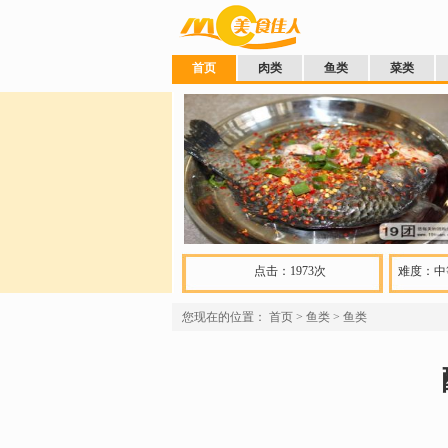
首页
肉类
鱼类
菜类
点击：1973次
难度：中
您现在的位置：
首页
>
鱼类
>
鱼类