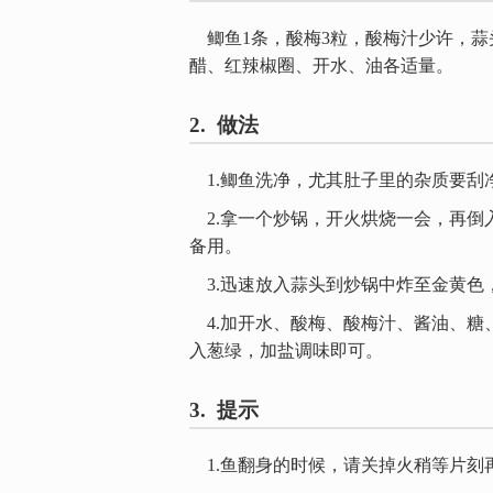
鲫鱼1条，酸梅3粒，酸梅汁少许，蒜
醋、红辣椒圈、开水、油各适量。
2. 做法
1.鲫鱼洗净，尤其肚子里的杂质要刮
2.拿一个炒锅，开火烘烧一会，再倒
备用。
3.迅速放入蒜头到炒锅中炸至金黄色
4.加开水、酸梅、酸梅汁、酱油、糖
入葱绿，加盐调味即可。
3. 提示
1.鱼翻身的时候，请关掉火稍等片刻