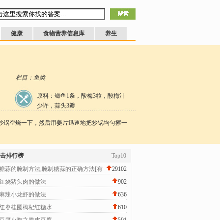
健康
食物营养信息库
养生
栏目：鱼类
原料：鲫鱼1条，酸梅3粒，酸梅汁
少许，蒜头3瓣
炒锅空烧一下，然后用姜片迅速地把炒锅均匀擦一
击排行榜
Top10
糖蒜的腌制方法,腌制糖蒜的正确方法[有
29102
红烧猪头肉的做法
902
麻辣小龙虾的做法
636
红枣桂圆枸杞红糖水
610