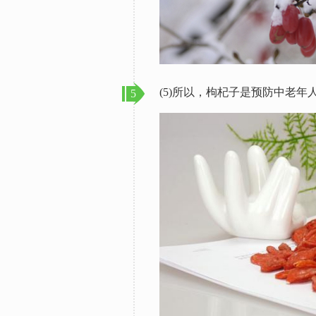
(5)所以，枸杞子是预防中老
5