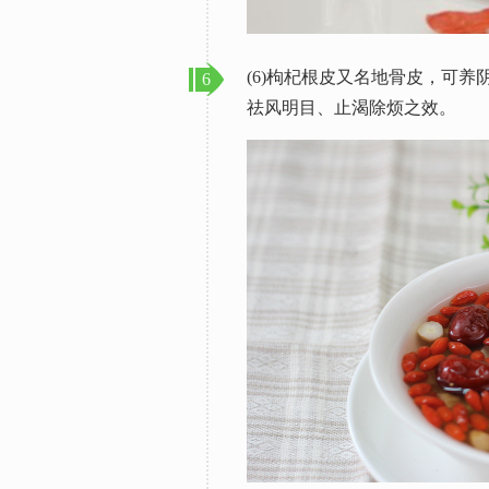
(6)枸杞根皮又名地骨皮，可
6
祛风明目、止渴除烦之效。