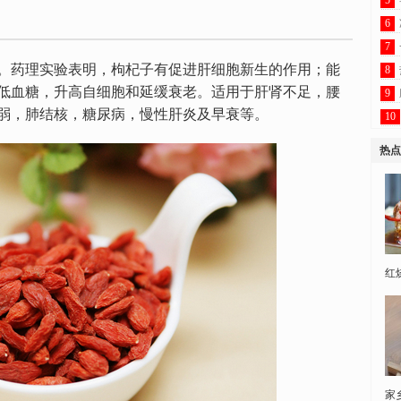
5
6
7
。药理实验表明，枸杞子有促进肝细胞新生的作用；能
8
低血糖，升高自细胞和延缓衰老。适用于肝肾不足，腰
9
弱，肺结核，糖尿病，慢性肝炎及早衰等。
10
热点
红
家