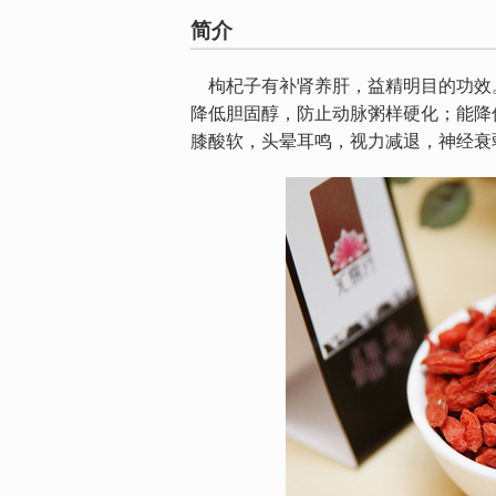
简介
枸杞子有补肾养肝，益精明目的功效
降低胆固醇，防止动脉粥样硬化；能降
膝酸软，头晕耳鸣，视力减退，神经衰