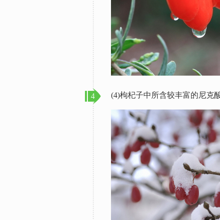
(4)枸杞子中所含较丰富的尼
4