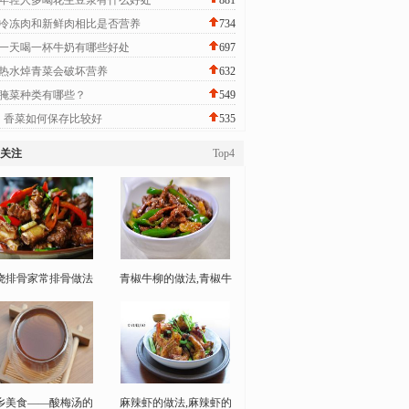
年轻人多喝花生豆浆有什么好处
881
冷冻肉和新鲜肉相比是否营养
734
一天喝一杯牛奶有哪些好处
697
热水焯青菜会破坏营养
632
腌菜种类有哪些？
549
香菜如何保存比较好
535
关注
Top4
烧排骨家常排骨做法
青椒牛柳的做法,青椒牛
乡美食——酸梅汤的
麻辣虾的做法,麻辣虾的