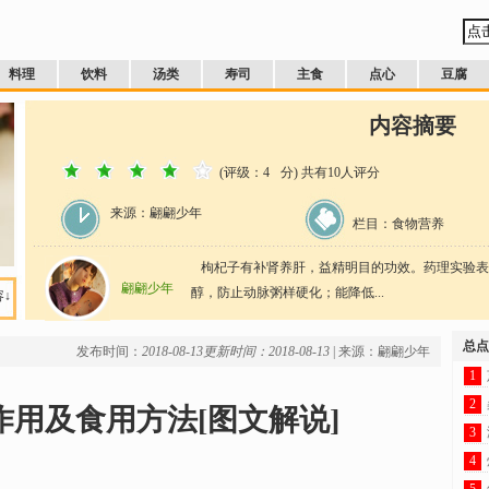
料理
饮料
汤类
寿司
主食
点心
豆腐
内容摘要
(评级：
4
分) 共有
10
人评分
来源：翩翩少年
栏目：食物营养
枸杞子有补肾养肝，益精明目的功效。药理实验表
翩翩少年
醇，防止动脉粥样硬化；能降低...
↓
总点
发布时间：
2018-08-13
更新时间：2018-08-13
| 来源：翩翩少年
1
2
用及食用方法[图文解说]
3
4