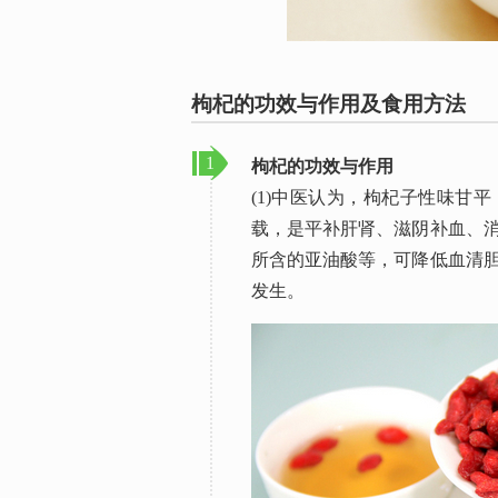
枸杞的功效与作用及食用方法
1
枸杞的功效与作用
(1)中医认为，枸杞子性味甘
载，是平补肝肾、滋阴补血、
所含的亚油酸等，可降低血清
发生。