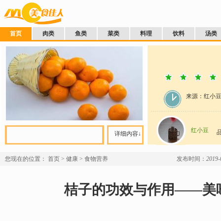
首页
肉类
鱼类
菜类
料理
饮料
汤类
来源：红小
红小豆
详细内容↓
您现在的位置：
首页
>
健康
>
食物营养
发布时间：
2019-
桔子的功效与作用——美