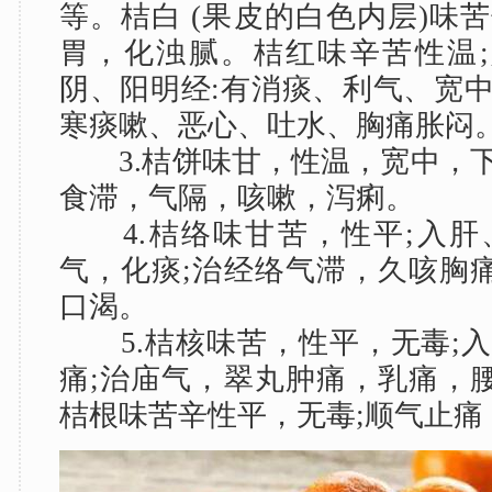
等。桔白 (果皮的白色内层)味
胃，化浊腻。桔红味辛苦性温
阴、阳明经:有消痰、利气、宽中
寒痰嗽、恶心、吐水、胸痛胀闷
3.桔饼味甘，性温，宽中，下
食滞，气隔，咳嗽，泻痢。
4.桔络味甘苦，性平;入肝
气，化痰;治经络气滞，久咳胸
口渴。
5.桔核味苦，性平，无毒;入
痛;治庙气，翠丸肿痛，乳痛，
桔根味苦辛性平，无毒;顺气止痛