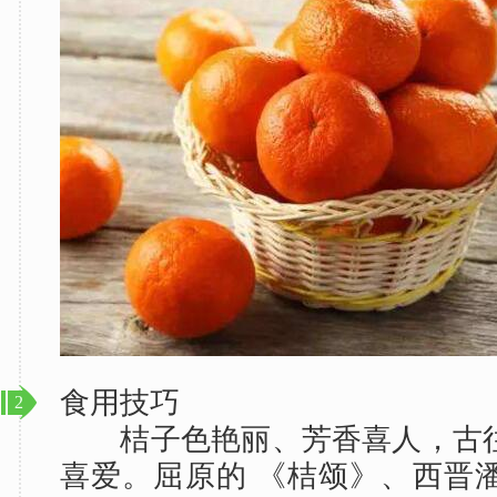
食用技巧
2
桔子色艳丽、芳香喜人，古往
喜爱。屈原的 《桔颂》、西晋