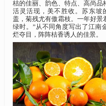
桔的佳丽、韵色、特点、高尚品
活灵活现，美不胜收。苏东坡
盖，菊残尤有傲霜枝。一年好景
绿时。”从不同角度写出了江南
烂夺目，阵阵桔香诱人的佳景。