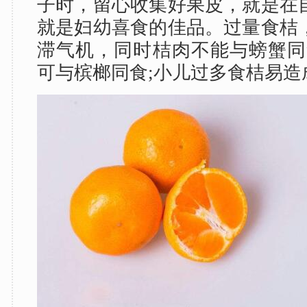
子时，留心收集好果皮，就是在
就是妇幼喜食的佳品。过量食桔
滞气机，同时桔肉不能与螃蟹同
可与槟榔同食;小儿过多食桔易造