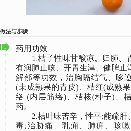
做法与步骤
药用功效
1
1.桔子性味甘酸凉。归肺、
有润肺止咳、开胃生津、健脾止
解郁等功效，治胸隔结气、哆
(未成熟果的青皮)、桔红(成熟
络 (内层筋络)、桔核(种子)
药。
2.桔叶味苦辛，性平;能疏肝
毒;治胁痛、乳痈、肺痈、咳