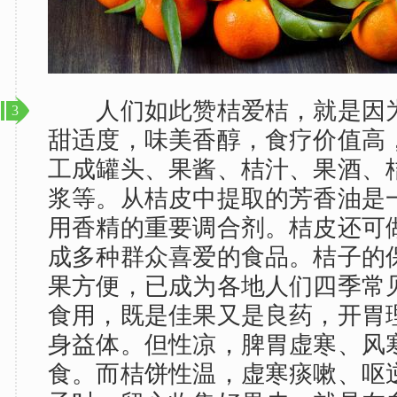
人们如此赞桔爱桔，就是因为
3
甜适度，味美香醇，食疗价值高
工成罐头、果酱、桔汁、果酒、
浆等。从桔皮中提取的芳香油是
用香精的重要调合剂。桔皮还可
成多种群众喜爱的食品。桔子的
果方便，已成为各地人们四季常
食用，既是佳果又是良药，开胃
身益体。但性凉，脾胃虚寒、风
食。而桔饼性温，虚寒痰嗽、呕