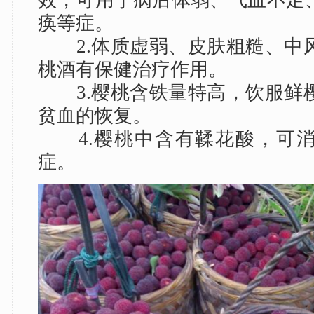
痪等症。
2.体质虚弱、皮肤粗糙、中
桃酒有保健治疗作用。
3.樱桃含铁量特高，饮服鲜
贫血的恢复。
4.樱桃中含有鞣花酸，可消
症。