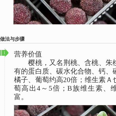
做法与步骤
营养价值
1
樱桃，又名荆桃、含桃、朱桃
有的蛋白质、碳水化合物、钙、
橘子、葡萄约高20倍；维生素Ａ
萄高出4～5倍；B族维生素、
富。