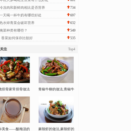
年轻人多喝花生豆浆有什么好处
881
冷冻肉和新鲜肉相比是否营养
734
一天喝一杯牛奶有哪些好处
697
热水焯青菜会破坏营养
632
腌菜种类有哪些？
549
香菜如何保存比较好
535
关注
Top4
烧排骨家常排骨做法
青椒牛柳的做法,青椒牛
乡美食——酸梅汤的
麻辣虾的做法,麻辣虾的