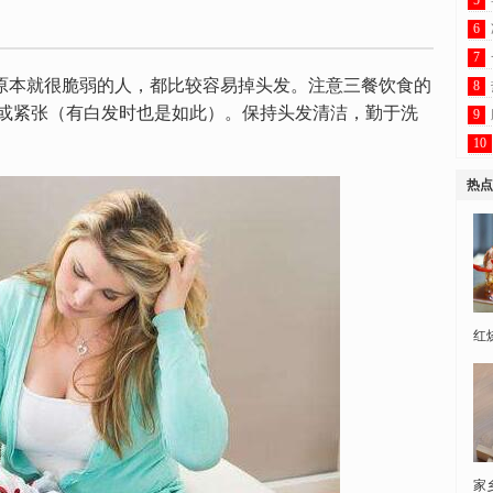
5
6
7
就很脆弱的人，都比较容易掉头发。注意三餐饮食的
8
或紧张（有白发时也是如此）。保持头发清洁，勤于洗
9
10
热点
红
家