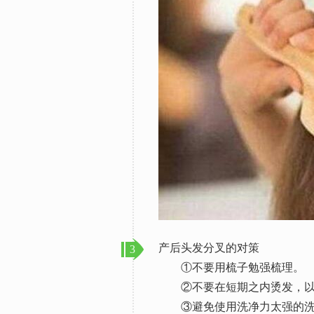
产后头发分叉的对策
3
①不要用梳子勉强梳理。
②不要在短期之内烫发，以免
③避免使用洗净力太强的洗