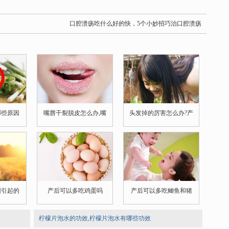
口腔溃疡吃什么好的快，5个小妙招巧治口腔溃疡
哪些原因
嘴唇干裂脱皮怎么办,嘴
头发掉的厉害怎么办?产
因引起的
产后可以多吃鸡蛋吗
产后可以多吃鲫鱼和猪
柠檬片泡水的功效,柠檬片泡水有哪些功效