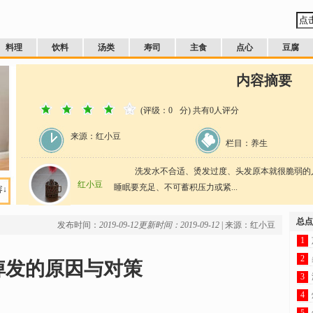
料理
饮料
汤类
寿司
主食
点心
豆腐
内容摘要
(评级：
0
分) 共有
0
人评分
来源：红小豆
栏目：养生
洗发水不合适、烫发过度、头发原本就很脆弱的人
红小豆
睡眠要充足、不可蓄积压力或紧...
↓
总点
发布时间：
2019-09-12
更新时间：2019-09-12
| 来源：红小豆
1
2
掉发的原因与对策
3
4