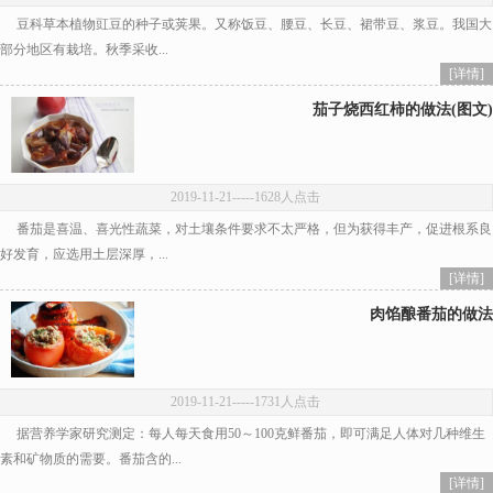
豆科草本植物豇豆的种子或荚果。又称饭豆、腰豆、长豆、裙带豆、浆豆。我国大
部分地区有栽培。秋季采收...
[详情]
茄子烧西红柿的做法(图文)
2019-11-21
-----1628人点击
番茄是喜温、喜光性蔬菜，对土壤条件要求不太严格，但为获得丰产，促进根系良
好发育，应选用土层深厚，...
[详情]
肉馅酿番茄的做法
2019-11-21
-----1731人点击
据营养学家研究测定：每人每天食用50～100克鲜番茄，即可满足人体对几种维生
素和矿物质的需要。番茄含的...
[详情]