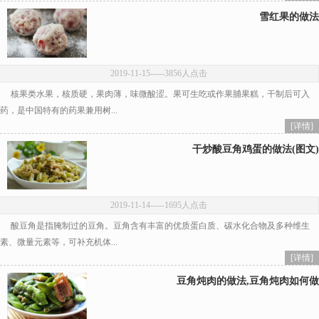
雪红果的做法
2019-11-15
-----3856人点击
核果类水果，核质硬，果肉薄，味微酸涩。果可生吃或作果脯果糕，干制后可入
药，是中国特有的药果兼用树...
[详情]
干炒酸豆角鸡蛋的做法(图文)
2019-11-14
-----1695人点击
酸豆角是指腌制过的豆角。豆角含有丰富的优质蛋白质、碳水化合物及多种维生
素、微量元素等，可补充机体...
[详情]
豆角炖肉的做法,豆角炖肉如何做