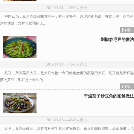
2019-11-14
-----2057人点击
中医认为，豆角类蔬菜味甘性平，有化湿补脾、调理消化系统、补肾止泄、益气生
津的功效，对脾胃虚弱的人...
[详情]
剁椒炒毛豆的做法
2019-11-13
-----1695人点击
毛豆，又叫菜用大豆，是大豆作物中专门鲜食嫩荚的蔬菜用大豆。毛豆就是新鲜连
荚的黄豆。毛豆是一年生的...
[详情]
干煸茄子炒豆角的图解做法
2019-11-12
-----4345人点击
豆角，又叫做豇豆。含有各种维生素和矿物质等。嫩豆荚肉质肥厚，炒食脆嫩，也