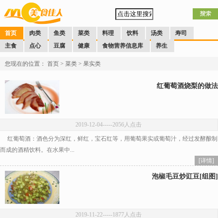
首页
肉类
鱼类
菜类
料理
饮料
汤类
寿司
主食
点心
豆腐
健康
食物营养信息库
养生
您现在的位置：
首页
>
菜类
>
果实类
红葡萄酒烧梨的做法
2019-12-04
-----2056人点击
红葡萄酒：酒色分为深红，鲜红，宝石红等，用葡萄果实或葡萄汁，经过发酵酿制
而成的酒精饮料。在水果中...
[详情]
泡椒毛豆炒豇豆[组图]
2019-11-22
-----1877人点击