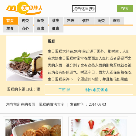
首页
肉类
鱼类
菜类
料理
饮料
汤类
寿司
主食
点心
豆腐
健康
蛋糕
生日蛋糕大约在200年前起源于国外。那时候，人们
在烘焙生日蛋糕时常常在里面加入纽扣或者是硬币之
类的东西，谁分到了含有这些东西的那块蛋糕就会被
认为会有好的运气。时至今日，西方人还保留着在吃
生日蛋糕前许下一个愿望的习惯，并且相信如果能一
个人一口气把生日蛋糕上的所有蜡烛都吹灭，愿望就
蛋糕的专题
口味：甜
工艺:拌
制作难度:困难
可以实现。本频道就专门介绍蛋糕的做法大全给大家
分享到：
QQ空间
新浪微博
腾讯微博
人人网
网易微
学习，希望你能学得一手给自己喜欢的人吃。
博
您当前所在的页面：蛋糕的做法大全 ｜ 发布时间： 2014-06-03