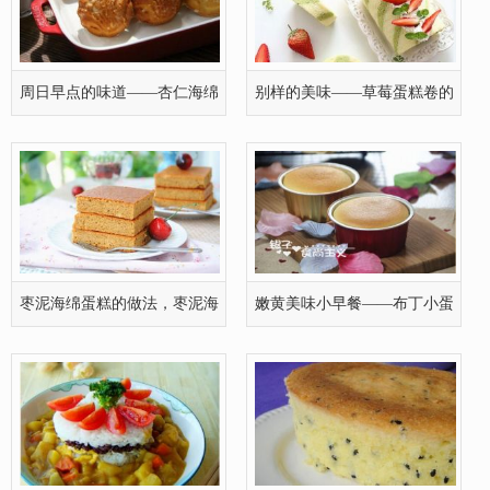
周日早点的味道——杏仁海绵
别样的美味——草莓蛋糕卷的
小蛋糕
组图做
枣泥海绵蛋糕的做法，枣泥海
嫩黄美味小早餐——布丁小蛋
绵蛋糕
糕的有