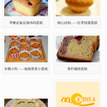
早餐必备品海绵鸡蛋糕
精心自制——红枣桂圆蛋糕
补脑小吃——核桃香蕉小蛋糕
青柠檬磅蛋糕