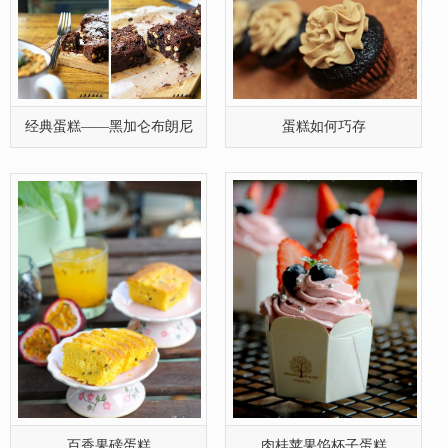
经典蛋糕——黑加仑布朗尼
蛋糕如何巧存
百香果磅蛋糕
肉桂苹果馅杯子蛋糕