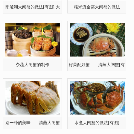
阳澄湖大闸蟹的做法[有图],大
糯米流金蒸大闸蟹的做法
闸蟹怎
杂蔬大闸蟹的制作
好菜配好蟹——清蒸大闸蟹[有
图]
别一种的美味——清蒸大闸蟹
水煮大闸蟹的做法[有图]
[有图]