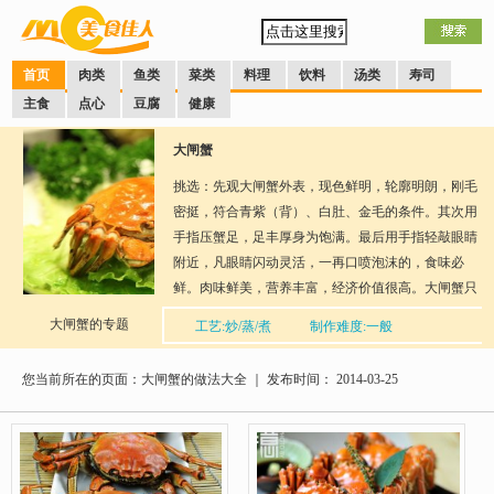
首页
肉类
鱼类
菜类
料理
饮料
汤类
寿司
主食
点心
豆腐
健康
大闸蟹
挑选：先观大闸蟹外表，现色鲜明，轮廓明朗，刚毛
密挺，符合青紫（背）、白肚、金毛的条件。其次用
手指压蟹足，足丰厚身为饱满。最后用手指轻敲眼睛
附近，凡眼睛闪动灵活，一再口喷泡沫的，食味必
鲜。肉味鲜美，营养丰富，经济价值很高。大闸蟹只
可食活蟹，因死蟹体内的蛋白质分解后，会产生蟹毒
大闸蟹的专题
工艺:炒/蒸/煮
制作难度:一般
碱。
分享到：
QQ空间
新浪微博
腾讯微博
人人网
网易微
博
您当前所在的页面：大闸蟹的做法大全 ｜ 发布时间： 2014-03-25
口味：多种