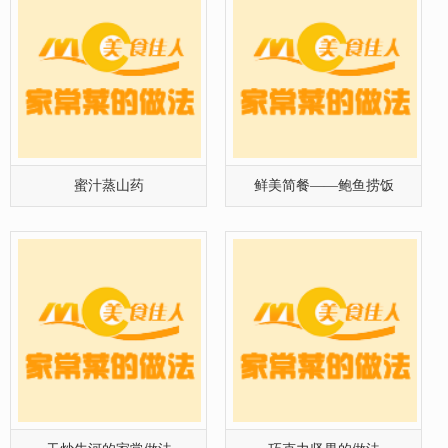
蜜汁蒸山药
鲜美简餐——鲍鱼捞饭