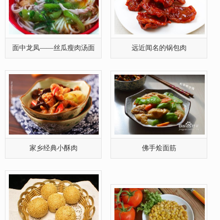
面中龙凤——丝瓜瘦肉汤面
远近闻名的锅包肉
家乡经典小酥肉
佛手烩面筋