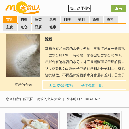
首页
肉类
鱼类
菜类
料理
饮料
汤类
寿司
主食
点心
豆腐
健康
淀粉
淀粉含有相当高的水分，例如，玉米淀粉在一般情况
下含水分约1200，马铃薯、甘薯淀粉含水分约20%。
虽然含有这样高的水分，却不显潮湿而呈干燥的粉末
状，这是因为淀粉分子中的经基和水分子相互生成氢
键的缘故。不同品种淀粉的水分含量有差别，是由于
淀粉分子经基自行结合和与水分子结合的程度不同的
淀粉的专题
工艺:炒/烧/煮/炖
制作难度:一般
缘故。玉米淀粉分子的经基自行结合的程度较马铃薯
分享到：
QQ空间
新浪微博
腾讯微博
人人网
网易微
淀粉大，所剩余能通过氢键与水分子相给合的游离经
博
您当前所在的页面：淀粉的做法大全 ｜ 发布时间： 2014-03-25
口味：多种
基数目相对地减少，则淀粉的水分含量较低。