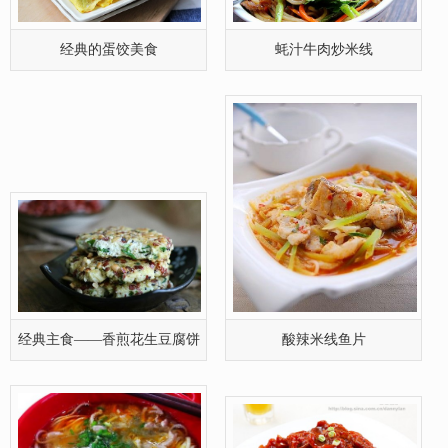
经典的蛋饺美食
蚝汁牛肉炒米线
经典主食——香煎花生豆腐饼
酸辣米线鱼片