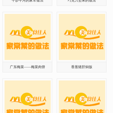
干炒牛河的家常做法
巧克力坚果的做法
广东梅菜——梅菜肉饼
香葱猪肝焖饭