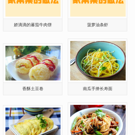
娇滴滴的蕃茄牛肉饼
菠萝油条虾
香酥土豆卷
南瓜手擀长寿面