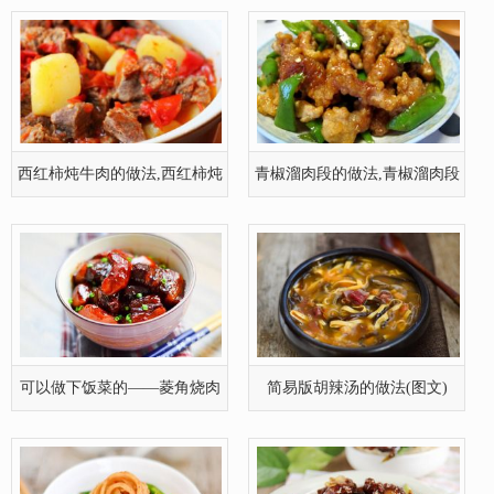
可以做下饭菜的——菱角烧肉
简易版胡辣汤的做法(图文)
的做法
快手下饭菜——孜然面筋
酱香老炒肉的做法(图文)