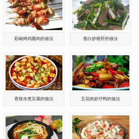
香辣水煮豆腐的做法
五花肉炒仔鸭的做法
砂锅米线的简单版做法
虾仁豆腐的做法
阳澄湖大闸蟹的做法[有图],大
黄酒焖鸭的做法