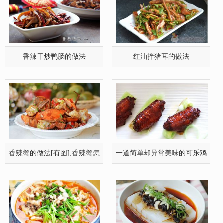
香辣蟹的做法[有图],香辣蟹怎
一道简单却异常美味的可乐鸡
么做好
翅的做
美食的香菇水煮肉片的做法
酸辣凉粉的做法[有图]
青椒黑木耳炒猪肝的做法(图
凉拌猪肚丝的做法
文)