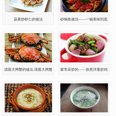
如何做
胗
土豆韭葱汤的做法,土豆韭葱汤
鲫鱼萝卜汤的做法,鲫鱼萝卜汤
怎么做
的家常
简单几步就能完成的——山药
芹菜炒牛肉末的做法(图文)
排骨汤