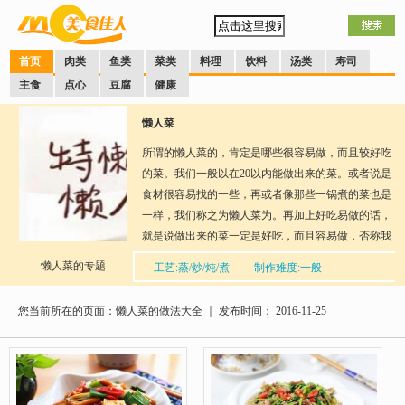
首页
肉类
鱼类
菜类
料理
饮料
汤类
寿司
主食
点心
豆腐
健康
懒人菜
所谓的懒人菜的，肯定是哪些很容易做，而且较好吃
的菜。我们一般以在20以内能做出来的菜。或者说是
食材很容易找的一些，再或者像那些一锅煮的菜也是
一样，我们称之为懒人菜为。再加上好吃易做的话，
就是说做出来的菜一定是好吃，而且容易做，否称我
们就不能称之为好吃易做懒人菜了。
懒人菜的专题
工艺:蒸/炒/炖/煮
制作难度:一般
分享到：
QQ空间
新浪微博
腾讯微博
人人网
网易微
博
您当前所在的页面：懒人菜的做法大全 ｜ 发布时间： 2016-11-25
口味：多种