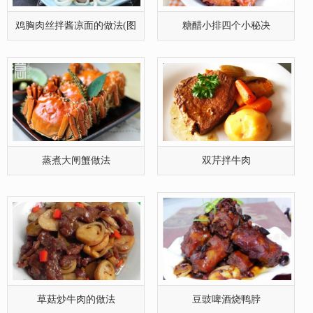
草菇炒牛肉的做法
豆豉啤酒烧鸭脖
简单却美味的糖醋排骨
红烧带鱼的做法