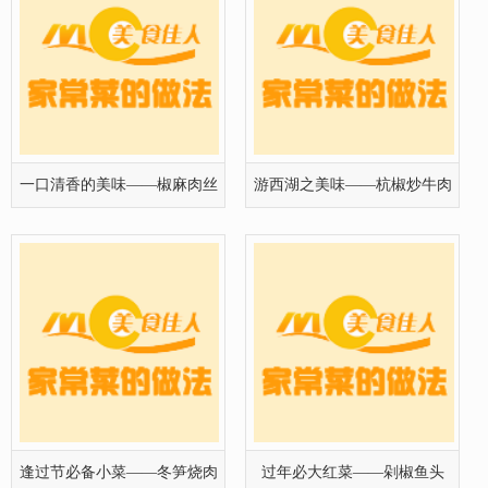
一口清香的美味——椒麻肉丝
游西湖之美味——杭椒炒牛肉
的图解
的做法
逢过节必备小菜——冬笋烧肉
过年必大红菜——剁椒鱼头