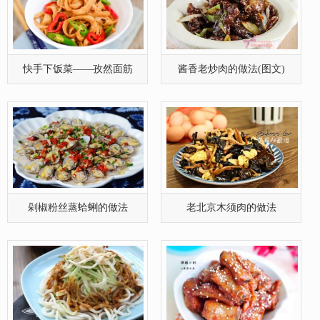
剁椒粉丝蒸蛤蜊的做法
老北京木须肉的做法
鸡胸肉丝拌酱凉面的做法(图
糖醋小排四个小秘决
文)
蒸煮大闸蟹做法
双芹拌牛肉