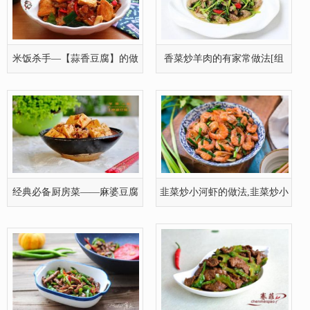
米饭杀手—【蒜香豆腐】的做
香菜炒羊肉的有家常做法[组
法
图]
经典必备厨房菜——麻婆豆腐
韭菜炒小河虾的做法,韭菜炒小
的做法
河虾怎