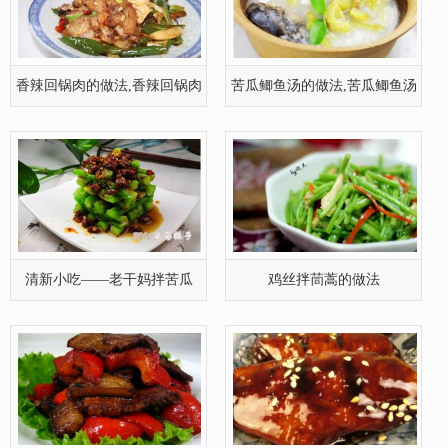
红椒小炒肉的做法,红椒小炒肉
三杯鸡翅的做法,三杯鸡翅怎么
的家常
做好吃
原始美味的——白灼香螺的做
山药炖羊排的做法(图文)
法(图文