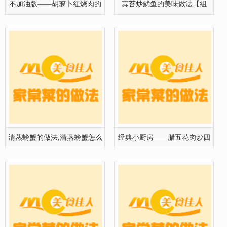
不加油版——胡萝卜红烧肉的
蒜苔炒鱿鱼的美味做法【组
做法
图】
清蒸螃蟹的做法,清蒸螃蟹怎么
经典小厨房——腊五花肉炒四
做好吃
季豆的