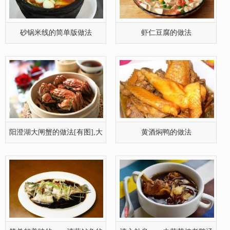
闸蟹怎
简单却美味的——清蒸鲈鱼的
清心补身——虫草花炖老鸭汤
制作方
蒜苗炒里脊肉的做法
家常美味小炒——荷兰豆炒猪