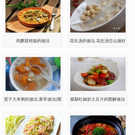
莲子大米粥的做法,家常做法(图
腊肠红椒炒土豆片的图解做法
文)
蒜黄炒虾仁的做法
砂锅鱼做法——一锅美味到底
清蒸大闸蟹的做法,清蒸大闸蟹
家常应炒的——孜然洋葱炒鸡