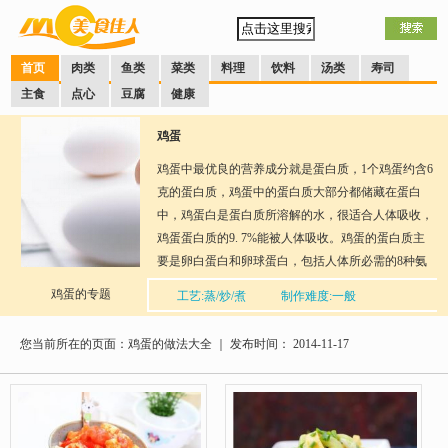
首页
肉类
鱼类
菜类
料理
饮料
汤类
寿司
主食
点心
豆腐
健康
鸡蛋
鸡蛋中最优良的营养成分就是蛋白质，1个鸡蛋约含6
克的蛋白质，鸡蛋中的蛋白质大部分都储藏在蛋白
中，鸡蛋白是蛋白质所溶解的水，很适合人体吸收，
鸡蛋蛋白质的9. 7%能被人体吸收。鸡蛋的蛋白质主
要是卵白蛋白和卵球蛋白，包括人体所必需的8种氨
基酸的成分。所以鸡蛋的蛋白质化学组成与人蛋白极
鸡蛋的专题
工艺:蒸/炒/煮
制作难度:一般
为相近，生理价值高达94，这是所有食品蛋白质中生
分享到：
QQ空间
新浪微博
腾讯微博
人人网
网易微
理价值最高的。牛奶的生理价值为85，牛肉为76，猪
博
您当前所在的页面：鸡蛋的做法大全 ｜ 发布时间： 2014-11-17
口味：清淡
肉为74。鸡蛋脂肪中还含有多量的甘油三醋、固醇
类、蛋黄素等营养成分，对促进人体的神经功能大有
益处。