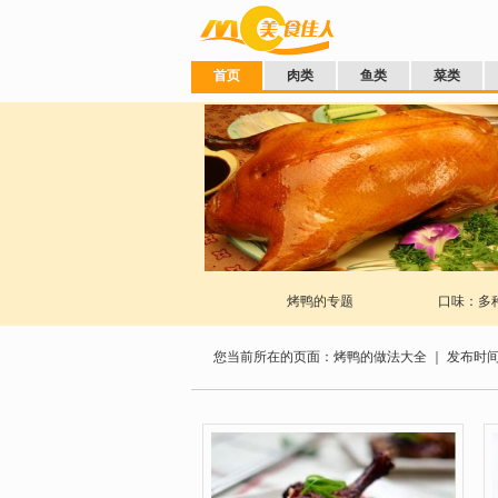
首页
肉类
鱼类
菜类
烤鸭的专题
口味：多
您当前所在的页面：烤鸭的做法大全 ｜ 发布时间： 20