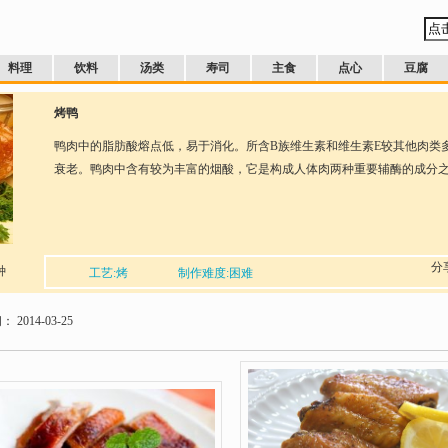
料理
饮料
汤类
寿司
主食
点心
豆腐
烤鸭
鸭肉中的脂肪酸熔点低，易于消化。所含B族维生素和维生素E较其他肉类
衰老。鸭肉中含有较为丰富的烟酸，它是构成人体肉两种重要辅酶的成分
分
种
工艺:烤
制作难度:困难
14-03-25