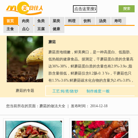
首页
肉类
鱼类
菜类
料理
饮料
汤类
寿司
主食
点心
豆腐
健康
蘑菇
蘑菇质地细嫩，鲜美爽口，是一种高蛋白、低脂肪、
低热能的健康食品。据测定，干蘑菇蛋白质的含量高
达36%-38%，鲜蘑菇蛋白质的含量也有2.9%-3.9o ;脂
肪含量很低，鲜蘑菇仅含0.2肠-0. 3 Yo，干蘑菇也只
有1.5%-3.6%:鲜蘑菇碳水化合物的含量为2.4%-3.8%，
干蘑菇含量为24.5%-31.2%0蘑菇蛋白质的含量几乎为
蘑菇的专题
工艺:炖/煮/烧/炒
制作难度:一般
笋、菠菜、马铃薯、白菜等蔬菜的2倍，与牛奶相等;
分享到：
QQ空间
新浪微博
腾讯微博
人人网
网易微
脂肪含量仅为牛奶的1/10，比一般蔬菜的含量还低;蘑
博
您当前所在的页面：蘑菇的做法大全 ｜ 发布时间： 2014-12-18
口味：多种
菇蛋白质的可消化率达70%-90%，含有人体全部必需
的氨基酸，且氨基酸的含量和比例都较高，特别是赖
氨酸和亮氨酸含量十分丰富，这对大多数谷物来说恰
恰是缺乏的。蘑菇还含丰富的铁、磷、钾、钙等矿质
元素，还含有硫氨素(VB, )、核黄素(VBZ )、烟酸(复