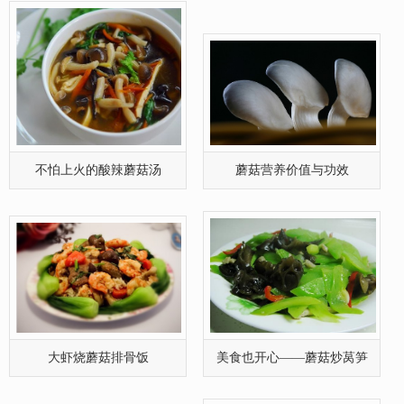
大虾烧蘑菇排骨饭
美食也开心——蘑菇炒莴笋
蘑菇烧芥菜
鸡肉蘑菇汤