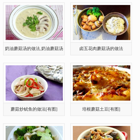
奶油蘑菇汤的做法,奶油蘑菇汤
卤五花肉蘑菇汤的做法
怎么做
蘑菇炒鱿鱼的做法[有图]
培根蘑菇土豆[有图]