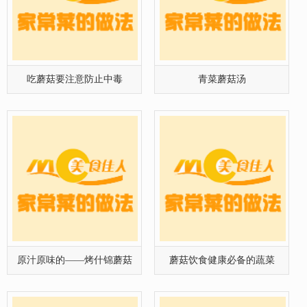
原汁原味的——烤什锦蘑菇
蘑菇饮食健康必备的蔬菜
西红柿蘑菇汤
马兰头竹笋炒蘑菇[图文]