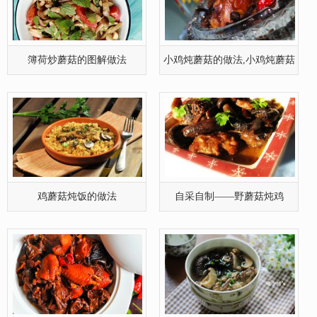
合VB)、抗坏血酸(VC)等多种维生素，以及各种酶
类。因此，蘑菇是一种味道鲜美，营养较全面的菇类
蔬菜。
簿荷炒蘑菇的图解做法
小鸡炖蘑菇的做法,小鸡炖蘑菇
的有图
鸡蘑菇炖饭的做法
自采自制——野蘑菇炖鸡