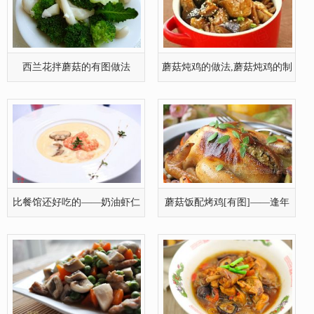
西兰花拌蘑菇的有图做法
蘑菇炖鸡的做法,蘑菇炖鸡的制
作步骤
比餐馆还好吃的——奶油虾仁
蘑菇饭配烤鸡[有图]——逢年
蘑菇汤
过节必