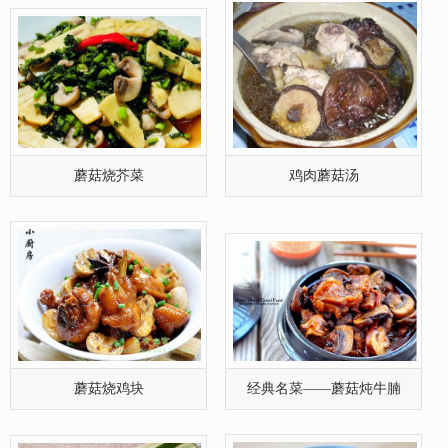
蘑菇烧鸡块
经典名菜——蘑菇炖牛腩
羊杂蘑菇汤
萝卜蘑菇汤
页次：1/2 每页40 总篇数44 首页 上一页
转到:
下一页
尾页