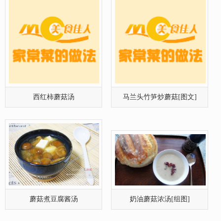
蘑菇煮豆腐酱汤
奶油蘑菇浓汤[组图]
不怕上火的酸辣蘑菇汤
蘑菇营养价值与功效