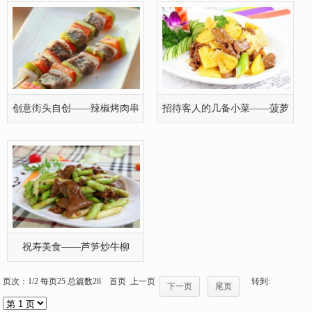
创意街头自创——辣椒烤肉串
招待客人的几备小菜——菠萝
牛肉
祝寿美食——芦笋炒牛柳
页次：1/2 每页25 总篇数28 首页 上一页
转到:
下一页
尾页