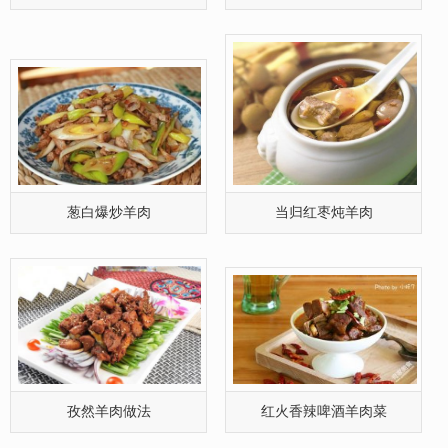
葱白爆炒羊肉
当归红枣炖羊肉
孜然羊肉做法
红火香辣啤酒羊肉菜