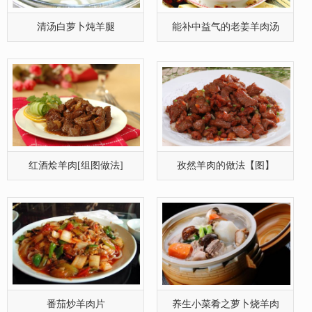
清汤白萝卜炖羊腿
能补中益气的老姜羊肉汤
红酒烩羊肉[组图做法]
孜然羊肉的做法【图】
番茄炒羊肉片
养生小菜肴之萝卜烧羊肉