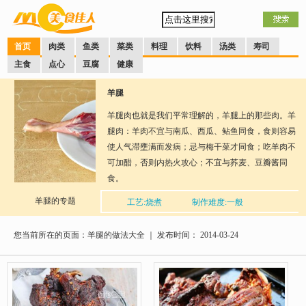
首页
肉类
鱼类
菜类
料理
饮料
汤类
寿司
主食
点心
豆腐
健康
羊腿
羊腿肉也就是我们平常理解的，羊腿上的那些肉。羊
腿肉：羊肉不宜与南瓜、西瓜、鲇鱼同食，食则容易
使人气滞壅满而发病；忌与梅干菜才同食；吃羊肉不
可加醋，否则内热火攻心；不宜与荞麦、豆瓣酱同
食。
羊腿的专题
工艺:烧煮
制作难度:一般
分享到：
QQ空间
新浪微博
腾讯微博
人人网
网易微
博
您当前所在的页面：羊腿的做法大全 ｜ 发布时间： 2014-03-24
口味：多种