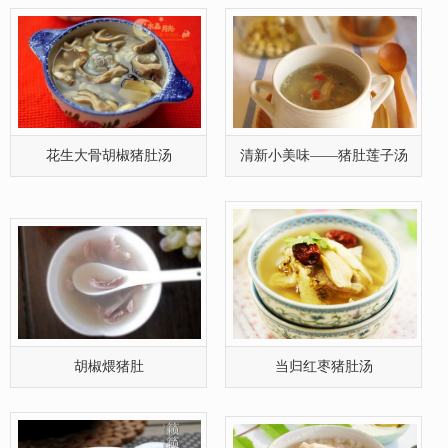
花生大骨胡椒猪肚汤
清新小美味——猪肚莲子汤
胡椒煨猪肚
当归红枣猪肚汤