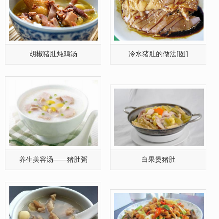
胡椒猪肚炖鸡汤
冷水猪肚的做法[图]
养生美容汤——猪肚粥
白果煲猪肚