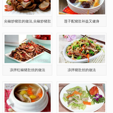
尖椒炒猪肚的做法,尖椒炒猪肚
莲子配猪肚补益又健身
的家常
凉拌红椒猪肚丝的做法
凉拌猪肚丝的做法