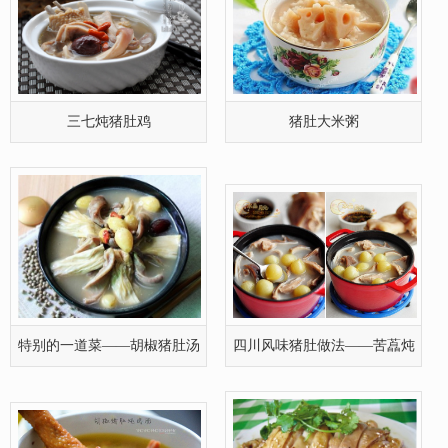
三七炖猪肚鸡
猪肚大米粥
特别的一道菜——胡椒猪肚汤
四川风味猪肚做法——苦藠炖
肚子