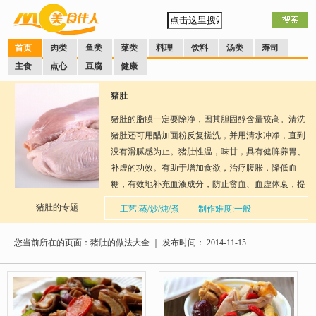
首页
肉类
鱼类
菜类
料理
饮料
汤类
寿司
主食
点心
豆腐
健康
猪肚
猪肚的脂膜一定要除净，因其胆固醇含量较高。清洗
猪肚还可用醋加面粉反复搓洗，并用清水冲净，直到
没有滑腻感为止。猪肚性温，味甘，具有健脾养胃、
补虚的功效。有助于增加食欲，治疗腹胀，降低血
糖，有效地补充血液成分，防止贫血、血虚体衰，提
高视力。适宜于气虚下陷、男子遗精、脾胃虚弱、不
猪肚的专题
工艺:蒸/炒/炖/煮
制作难度:一般
思饮食、胃腹胀痛、腹泻、虚弱乏力、消瘦、小便频
分享到：
QQ空间
新浪微博
腾讯微博
人人网
网易微
数、小儿消化不良及糖尿病等症的辅助调养。
博
您当前所在的页面：猪肚的做法大全 ｜ 发布时间： 2014-11-15
口味：多种