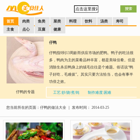
首页
肉类
鱼类
菜类
料理
饮料
汤类
寿司
主食
点心
豆腐
健康
仔鸭
仔鸭指9到13周龄而供应市场的肥鸭。鸭子的吃法很
多，鸭肉为主的菜肴品种丰富，都是美味佳肴。但是
消除生杀后鸭身上的绒毛往往是个难题。俗话说“鸭
子好吃，毛难拔”。其实只要方法恰当，也会有事半
功倍之效。
仔鸭的专题
工艺:炒/烧/煮/炖
制作难度:困难
分享到：
QQ空间
新浪微博
腾讯微博
人人网
网易微
博
您当前所在的页面：仔鸭的做法大全 ｜ 发布时间： 2014-03-25
口味：多种