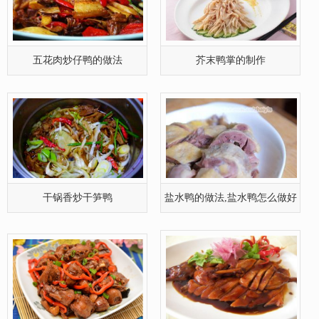
五花肉炒仔鸭的做法
芥末鸭掌的制作
干锅香炒干笋鸭
盐水鸭的做法,盐水鸭怎么做好
吃