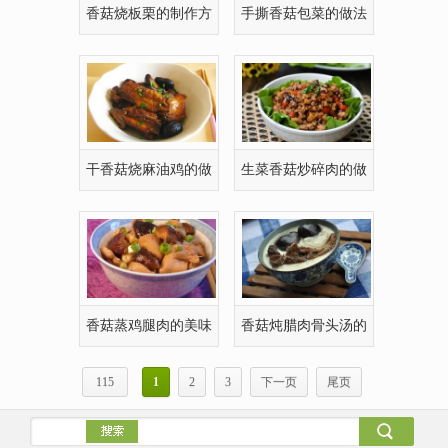
香菇烧板栗的制作方
手撕香菇包菜的做法
法
干香菇烧麻油鸡的做
生菜香菇炒碎肉的做
法
法
香菇蒸鸡腿肉的美味
香菇炖腊肉骨头汤的
做法
制作方法
115
1
2
3
下一页
尾页