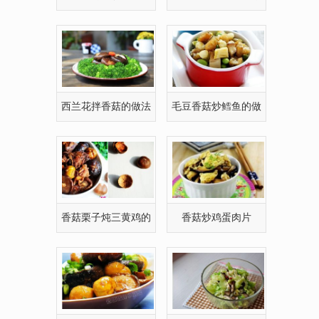
法
西兰花拌香菇的做法
毛豆香菇炒鳕鱼的做
法
香菇栗子炖三黄鸡的
香菇炒鸡蛋肉片
有图做法