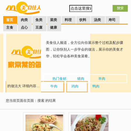
首页
肉类
鱼类
菜类
料理
饮料
汤类
寿司
主食
点心
豆腐
健康
美食佳人频道，全方位向你展示整个过程及配步骤
图，让你快别人一步学会的做法，展示你的美食才
华，轻松学会各种美食菜肴。
热门食材:
猪肉
羊肉
的做法大
详细内容…
牛肉
鸡肉
鸭肉
您当前页面在页面：搜索
全
的结果