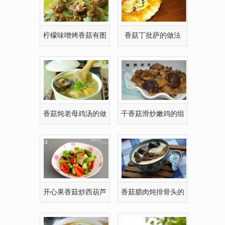
柠檬味噌烤香菇有图
香菇丁批萨的做法
做法
香菇炖老母鸡汤的做
干香菇滑炒嫩鸡的组
法[多图]
图做法
开心果香菇炒西葫芦
香菇腊肉炖排骨头的
的做法
有图做法