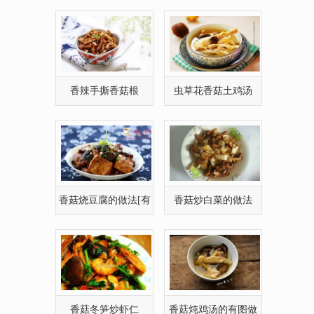
郁的香菇虾粥的
菇酱意粉如何做
香辣手撕香菇根
虫草花香菇土鸡汤
香菇烧豆腐的做法[有
香菇炒白菜的做法
图]
香菇冬笋炒虾仁
香菇炖鸡汤的有图做