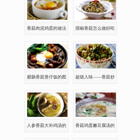
香菇肉泥鸡蛋的做法
擂椒香菇怎么做好吃
(图文)
腊肠香菇煲仔饭的图
超级入味——香菇炒
解做法
菜豆
人参香菇大补鸡汤的
香菇鸡蛋嫩豆腐汤的
做法
做法(图文)