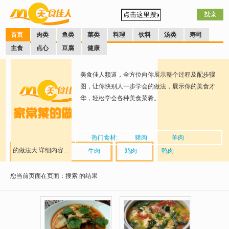
首页
肉类
鱼类
菜类
料理
饮料
汤类
寿司
主食
点心
豆腐
健康
美食佳人频道，全方位向你展示整个过程及配步骤
图，让你快别人一步学会的做法，展示你的美食才
华，轻松学会各种美食菜肴。
热门食材:
猪肉
羊肉
的做法大
详细内容…
牛肉
鸡肉
鸭肉
您当前页面在页面：搜索
全
的结果