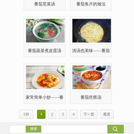
番茄苋菜汤
番茄鱼片的做法
番茄蔬菜煮皮蛋汤
清汤也美味——番茄
煮鸭蛋汤
家常简单小炒——番
番茄疙瘩汤
茄炒鸡蛋的做法
130
1
2
3
4
下一页
尾页