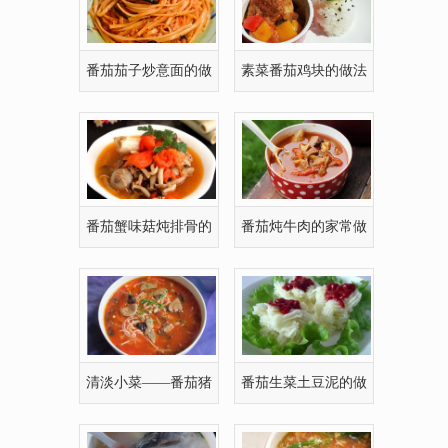
番茄茄子炒意面的做
素菜番茄鸡块的做法
法
番茄蟹味菇炖排骨的
番茄炖牛肉的家常做
家常做法,番茄蟹
法,番茄炖牛肉怎
清淡小菜——番茄猪
番茄生菜土豆泥的做
肝汤
法(图文)