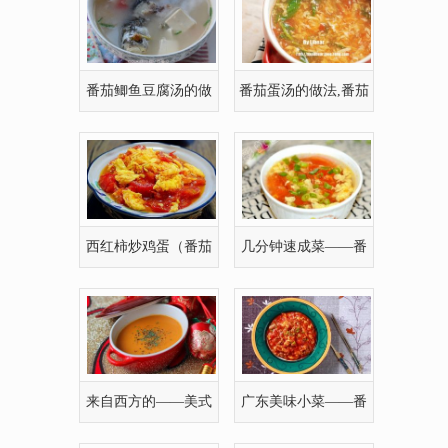
番茄鲫鱼豆腐汤的做
番茄蛋汤的做法,番茄
法,番茄鲫鱼豆腐
蛋汤怎么做好吃
西红柿炒鸡蛋（番茄
几分钟速成菜——番
炒蛋）
茄蛋花汤做法
来自西方的——美式
广东美味小菜——番
番茄浓汤的有图
茄滑蛋牛肉