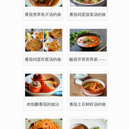
番茄煮草鱼片汤的做
番茄鸡蛋菠菜汤的做
法
法(图文)
番茄鸡蛋疙瘩汤的做
酸甜开胃营养菜——
法(图文)
番茄鱼片
肉馅酿番茄的做法
番茄土豆鲜虾汤的做
法