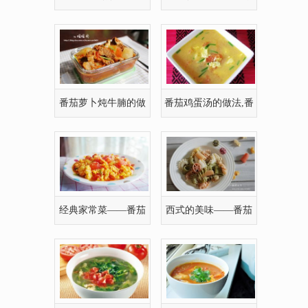
法
番茄萝卜炖牛腩的做
番茄鸡蛋汤的做法,番
法[图文]
茄鸡蛋汤如何做
经典家常菜——番茄
西式的美味——番茄
炒鸡蛋的有图做
意面酱