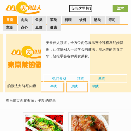
首页
肉类
鱼类
菜类
料理
饮料
汤类
寿司
主食
点心
豆腐
健康
美食佳人频道，全方位向你展示整个过程及配步骤
图，让你快别人一步学会的做法，展示你的美食才
华，轻松学会各种美食菜肴。
热门食材:
猪肉
羊肉
的做法大
详细内容…
牛肉
鸡肉
鸭肉
您当前页面在页面：搜索
全
的结果