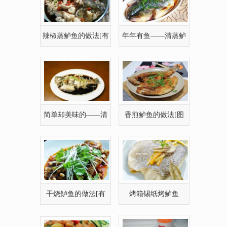
辣椒蒸鲈鱼的做法[有
年年有鱼——清蒸鲈
图]
鱼
简单却美味的——清
香煎鲈鱼的做法[图
蒸鲈鱼的制作方
文]
干烧鲈鱼的做法[有
烤箱锡纸烤鲈鱼
图]