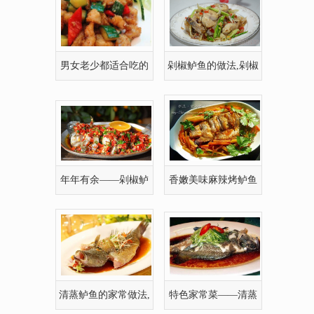
男女老少都适合吃的
剁椒鲈鱼的做法,剁椒
一道菜——黄瓜
鲈鱼怎么做好吃
年年有余——剁椒鲈
香嫩美味麻辣烤鲈鱼
鱼
清蒸鲈鱼的家常做法,
特色家常菜——清蒸