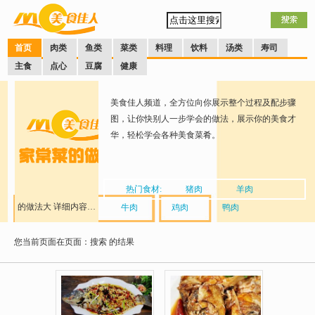
首页
肉类
鱼类
菜类
料理
饮料
汤类
寿司
主食
点心
豆腐
健康
美食佳人频道，全方位向你展示整个过程及配步骤
图，让你快别人一步学会的做法，展示你的美食才
华，轻松学会各种美食菜肴。
热门食材:
猪肉
羊肉
的做法大
详细内容…
牛肉
鸡肉
鸭肉
您当前页面在页面：搜索
全
的结果