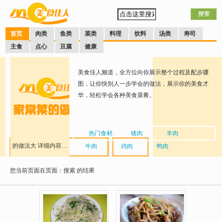
首页
肉类
鱼类
菜类
料理
饮料
汤类
寿司
主食
点心
豆腐
健康
美食佳人频道，全方位向你展示整个过程及配步骤
图，让你快别人一步学会的做法，展示你的美食才
华，轻松学会各种美食菜肴。
热门食材:
猪肉
羊肉
的做法大
详细内容…
牛肉
鸡肉
鸭肉
您当前页面在页面：搜索
全
的结果