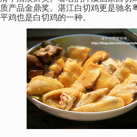
质产品金鼎奖。湛江白切鸡更是驰名
平鸡也是白切鸡的一种。