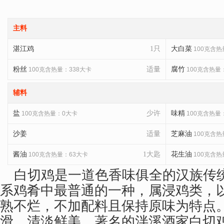
主料
湛江鸡
1只
大白菜
100克含热
粉丝
适量
腐竹
100克含热量：338大卡
100克含热量
辅料
盐
少许
味精
100克含热量：0大卡
100克含热量
沙姜
适量
芝麻油
100克含热
酱油
1大匙
花生油
100克含热量：63大卡
100克含热
白切鸡是一道色香味俱全的汉族传
系鸡肴中最普通的一种，属浸鸡类，
熟不烂，不加配料且保持原味为特点
滑，清淡鲜美。著名的泮溪酒家白切