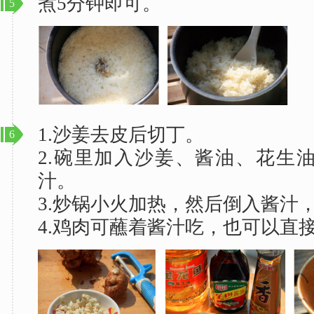
煮5分钟即可。
5
1.沙姜去皮后切丁。
6
2.碗里加入沙姜、酱油、花生
汁。
3.炒锅小火加热，然后倒入酱汁
4.鸡肉可蘸着酱汁吃，也可以直