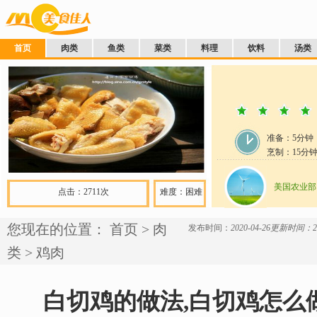
首页
肉类
鱼类
菜类
料理
饮料
汤类
准备：
5分钟
烹制：
15
分
美国农业部
点击：2711次
难度：困难
您现在的位置：
首页
>
肉
发布时间：
2020-04-26
更新时间：202
类
>
鸡肉
白切鸡的做法,白切鸡怎么做