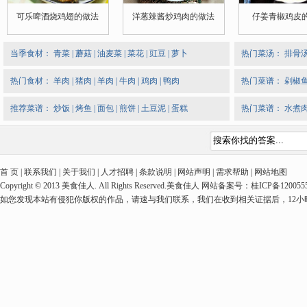
可乐啤酒烧鸡翅的做法
洋葱辣酱炒鸡肉的做法
仔姜青椒鸡皮
当季食材：
青菜
|
蘑菇
|
油麦菜
|
菜花
|
豇豆
|
萝卜
热门菜汤：
排骨
热门食材：
羊肉
|
猪肉
|
羊肉
|
牛肉
|
鸡肉
|
鸭肉
热门菜谱：
剁椒
推荐菜谱：
炒饭
|
烤鱼
|
面包
|
煎饼
|
土豆泥
|
蛋糕
热门菜谱：
水煮
首 页 | 联系我们 | 关于我们 | 人才招聘 | 条款说明 | 网站声明 | 需求帮助 | 网站地图
Copyright © 2013 美食佳人. All Rights Reserved.美食佳人 网站备案号：桂ICP备1
如您发现本站有侵犯你版权的作品，请速与我们联系，我们在收到相关证据后，12小