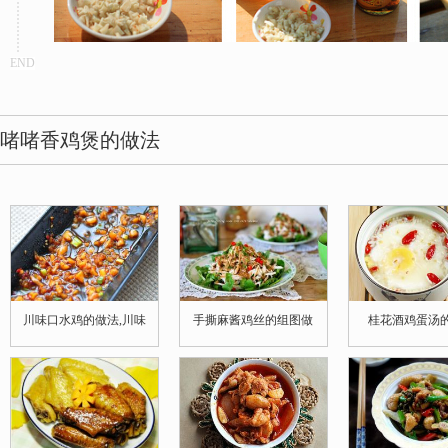
END
啫啫香鸡煲的做法
川味口水鸡的做法,川味
手撕麻酱鸡丝的组图做
桂花酒鸡蛋汤