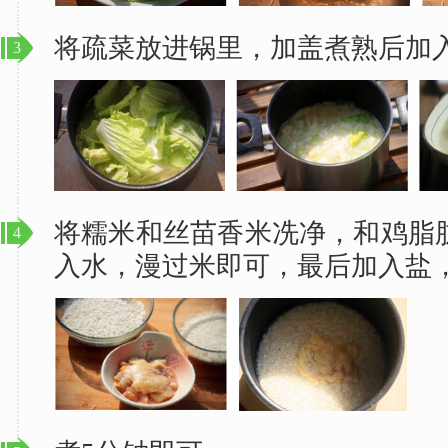
将疏菜放进锅里，加盖煮熟后加
3
将糯米和丝苗香米冼净，和鸡脂
4
入水，漫过米即可，最后加入盐