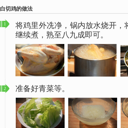
白切鸡的做法
将鸡里外冼净，锅内放水烧开，
1
继续煮，熟至八九成即可。
准备好青菜等。
2