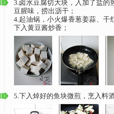
3.卤水豆腐切大块，入加了盐的
2
豆腥味，捞出沥干；
4.起油锅，小火爆香葱姜蒜、干
下入黄豆酱炒香；
5.下入焯好的鱼块微煎，烹入料
3