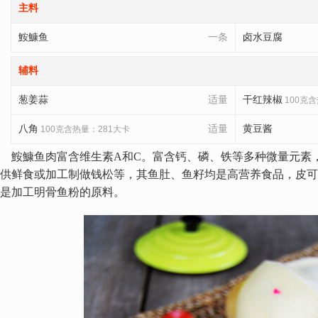
主料
鮟鱇鱼
一条
卤水豆腐
辅料
葱姜蒜
适量
干红辣椒
100克含
八角
适量
黄豆酱
100克含热量：281大卡
鮟鱇鱼肉富含维生素A和C。富含钙、磷、铁等多种微量元素
供鲜食或加工制做钱松等，其鱼肚、鱼籽均是高营养食品，皮可
是加工明骨鱼粉的原料。