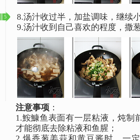
8.汤汁收过半，加盐调味，继续
5
9.汤汁收到自己喜欢的程度，撒
注意事项
：
1.鮟鱇鱼表面有一层粘液，炖制
才能彻底去除粘液和鱼腥；
2.爆香葱姜蒜和黄豆酱时，一