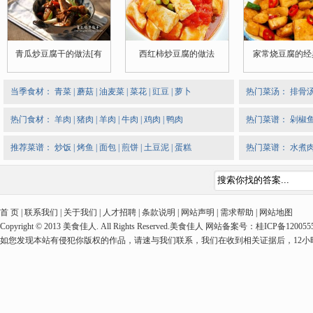
青瓜炒豆腐干的做法[有
西红柿炒豆腐的做法
家常烧豆腐的经
当季食材：
青菜
|
蘑菇
|
油麦菜
|
菜花
|
豇豆
|
萝卜
热门菜汤：
排骨
热门食材：
羊肉
|
猪肉
|
羊肉
|
牛肉
|
鸡肉
|
鸭肉
热门菜谱：
剁椒
推荐菜谱：
炒饭
|
烤鱼
|
面包
|
煎饼
|
土豆泥
|
蛋糕
热门菜谱：
水煮
首 页 | 联系我们 | 关于我们 | 人才招聘 | 条款说明 | 网站声明 | 需求帮助 | 网站地图
Copyright © 2013 美食佳人. All Rights Reserved.美食佳人 网站备案号：桂ICP备1
如您发现本站有侵犯你版权的作品，请速与我们联系，我们在收到相关证据后，12小