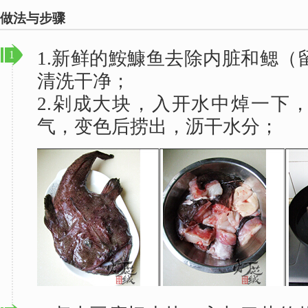
做法与步骤
1.新鲜的鮟鱇鱼去除内脏和鳃（
1
清洗干净；
2.剁成大块，入开水中焯一下
气，变色后捞出，沥干水分；