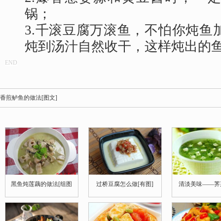
锅；
3.千滚豆腐万滚鱼，不怕你炖鱼
炖到汤汁自然收干，这样炖出的
END
香煎鲈鱼的做法[图文]
黑鱼炖莲藕的做法[组图
过桥豆腐怎么做[有图]
清淡美味——荠