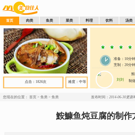
首页
肉类
鱼类
菜类
料理
饮料
汤类
准备：
10分
烹制：
20
分
鮟
刘刘
制做
点击：1826次
难度：中等
您现在的位置：
首页
>
鱼类
>
鱼类
发布时间：
2014-06-30
更新时
鮟鱇鱼炖豆腐的制作