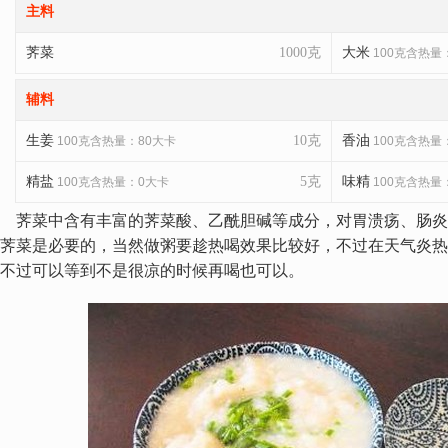
主料
荠菜
1000克
大米
100克含热量
辅料
生姜
10克
香油
100克含热量：80大卡
100克含热量
精盐
5克
味精
100克含热量：0大卡
100克含热量
荠菜中含有丰富的荠菜酸、乙酰胆碱等成分，对胃溃疡、肠炎
荠菜是必要的，当然做粥要趁热喝效果比较好，不过在天气炎热
不过可以等到不是很凉的时候再喝也可以。