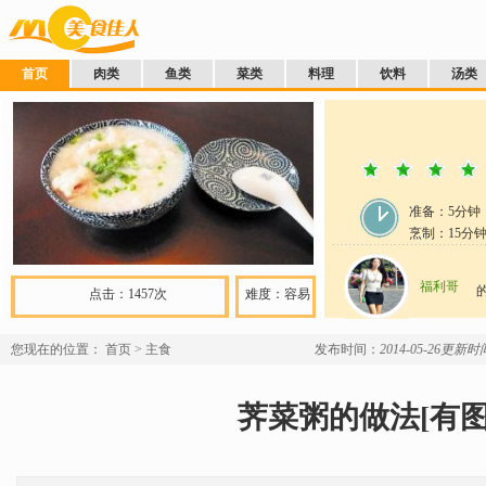
首页
肉类
鱼类
菜类
料理
饮料
汤类
准备：
5分钟
烹制：
15
分
福利哥
点击：1457次
难度：容易
您现在的位置：
首页
>
主食
发布时间：
2014-05-26
更新时间：
荠菜粥的做法[有图