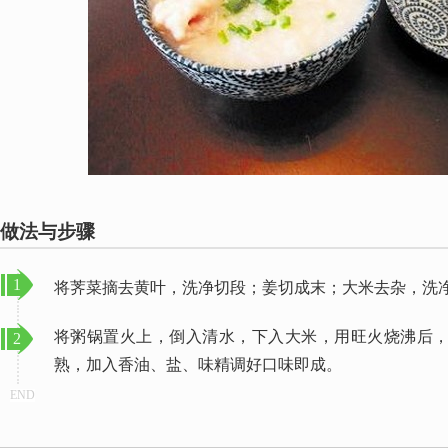
做法与步骤
1
将荠菜摘去黄叶，洗净切段；姜切成末；大米去杂，洗
将粥锅置火上，倒入清水，下入大米，用旺火烧沸后
2
熟，加入香油、盐、味精调好口味即成。
END