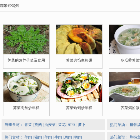
糯米砂锅粥
荠菜的营养价值及食用
荠菜肉馅生煎饼
冬瓜蓉荠菜
荠菜肉丝炒年糕
荠菜蛤蜊炒年糕
荠菜粥的做
当季食材：
青菜
|
蘑菇
|
油麦菜
|
菜花
|
豇豆
|
萝卜
热门菜汤：
排骨
热门食材：
羊肉
|
猪肉
|
羊肉
|
牛肉
|
鸡肉
|
鸭肉
热门菜谱：
剁椒