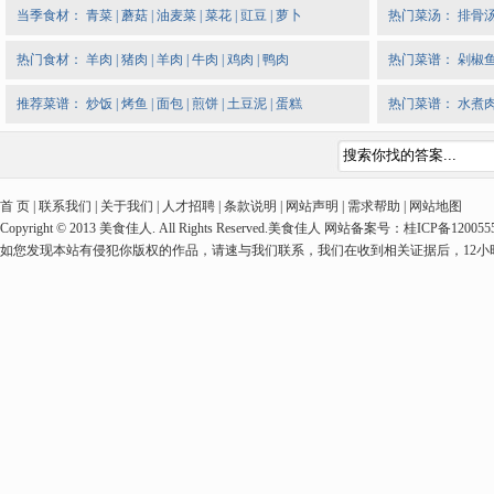
当季食材：
青菜
|
蘑菇
|
油麦菜
|
菜花
|
豇豆
|
萝卜
热门菜汤：
排骨
热门食材：
羊肉
|
猪肉
|
羊肉
|
牛肉
|
鸡肉
|
鸭肉
热门菜谱：
剁椒
推荐菜谱：
炒饭
|
烤鱼
|
面包
|
煎饼
|
土豆泥
|
蛋糕
热门菜谱：
水煮
首 页 | 联系我们 | 关于我们 | 人才招聘 | 条款说明 | 网站声明 | 需求帮助 | 网站地图
Copyright © 2013 美食佳人. All Rights Reserved.美食佳人 网站备案号：桂ICP备1
如您发现本站有侵犯你版权的作品，请速与我们联系，我们在收到相关证据后，12小