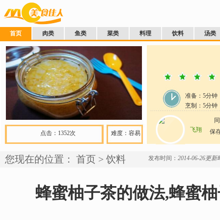
首页
肉类
鱼类
菜类
料理
饮料
汤类
准备：
5分钟
烹制：
5
分钟
同
飞翔
保存
点击：1352次
难度：容易
您现在的位置：
首页
>
饮料
发布时间：
2014-06-26
更新时
蜂蜜柚子茶的做法,蜂蜜