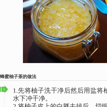
蜂蜜柚子茶的做法
1.先将柚子洗干净后然后用盐将
1
水下冲干净。
2.将柚子皮上的白瓤去掉后，切