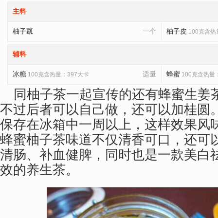
主料
柚子瓤
一个
柚子皮
100克含热
辅料
冰糖
适量
蜂蜜
100克含热量：397大卡
100克含热量
同柚子茶一起宣传的还有蜂蜜生姜
不过后者可以自己做，还可以加桂圆
保存在冰箱中一周以上，这样效果风
蜂蜜柚子茶味道不仅清香可口，还可
清肠、补血健脾，同时也是一款美白
效的养生茶。