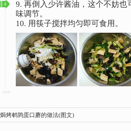
9. 再倒入少许酱油，这个不妨
4
味调节。
10. 用筷子搅拌均匀即可食用。
END
焗烤鹌鹑蛋口蘑的做法(图文)