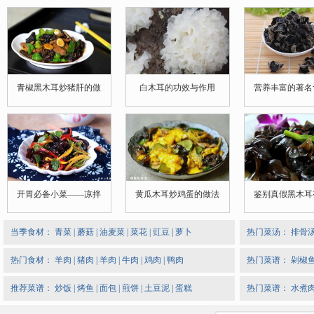
青椒黑木耳炒猪肝的做
白木耳的功效与作用
营养丰富的著名
开胃必备小菜——凉拌
黄瓜木耳炒鸡蛋的做法
鉴别真假黑木耳
当季食材：
青菜
|
蘑菇
|
油麦菜
|
菜花
|
豇豆
|
萝卜
热门菜汤：
排骨
热门食材：
羊肉
|
猪肉
|
羊肉
|
牛肉
|
鸡肉
|
鸭肉
热门菜谱：
剁椒
推荐菜谱：
炒饭
|
烤鱼
|
面包
|
煎饼
|
土豆泥
|
蛋糕
热门菜谱：
水煮