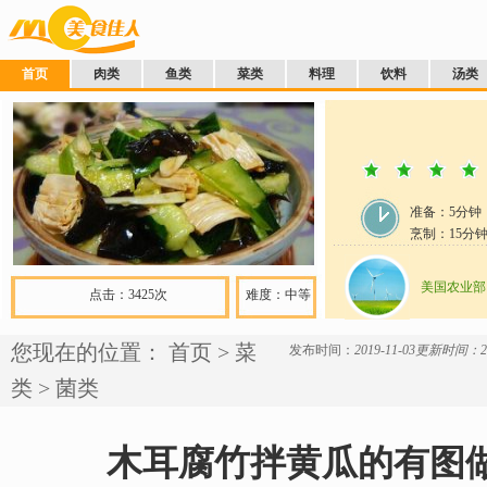
首页
肉类
鱼类
菜类
料理
饮料
汤类
准备：
5分钟
烹制：
15
分
美国农业部
点击：3425次
难度：中等
您现在的位置：
首页
>
菜
发布时间：
2019-11-03
更新时间：201
类
>
菌类
木耳腐竹拌黄瓜的有图做