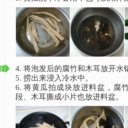
4. 将泡发后的腐竹和木耳放开水
2
5. 捞出来浸入冷水中。
6. 将黄瓜拍成块放进料盆，腐
段、木耳撕成小片也放进料盆。