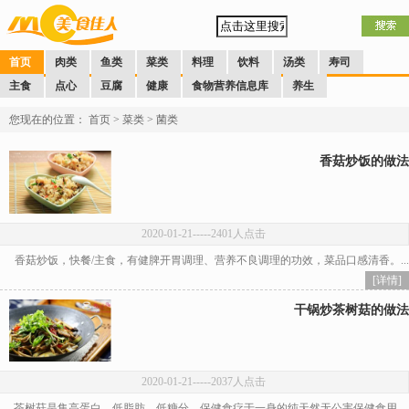
首页
肉类
鱼类
菜类
料理
饮料
汤类
寿司
主食
点心
豆腐
健康
食物营养信息库
养生
您现在的位置：
首页
>
菜类
>
菌类
香菇炒饭的做法
2020-01-21
-----2401人点击
香菇炒饭，快餐/主食，有健脾开胃调理、营养不良调理的功效，菜品口感清香。...
[详情]
干锅炒茶树菇的做法
2020-01-21
-----2037人点击
茶树菇是集高蛋白，低脂肪，低糖分，保健食疗于一身的纯天然无公害保健食用