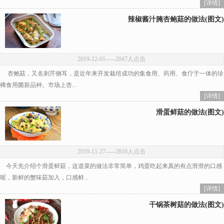
[详情]
辣椒酱汁腌杏鲍菇的做法(图文)
2019-12-01
-----2047人点击
杏鲍菇，又名刺芹侧耳，是近年来开发栽培成功的集食用、药用、食疗于一体的珍
稀食用菌新品种。市场上杏...
[详情]
滑蛋鲜菇的做法(图文)
2019-11-27
-----2810人点击
今天先介绍个滑蛋鲜菇，这道菜的做法非常简单，鸡蛋吃起来真的有点滑滑的口感
呢，新鲜的蟹味菇加入，口感鲜...
[详情]
干锅茶树菇的做法(图文)