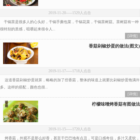
2019-11-20
-----1529人点击
干锅茶是很多人的心头好，干锅手撕包菜，干锅花菜，干锅茶树菇。茶树菇有一种
很特别的质感，咀嚼起来很令人...
[详情]
香菇剁椒炒蛋的做法(图文)
2019-11-17
-----1718人点击
这道香菇剁椒炒蛋就算，略略的加了些香菇，整体的味道上就要比剁椒炒蛋饱满许
多。这样的搭配，颜色也很...
[详情]
柠檬味噌烤香菇有图做法
2019-11-15
-----1720人点击
烤香菇，外观不是那么好香，甚至干巴巴地有点丑，可是口感奇佳，多汁又柔软，