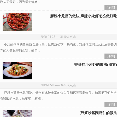
数头刀最好，因为最为鲜嫩...
[详情]
麻辣小龙虾的做法,麻辣小龙虾怎么做好吃
2020-04-25
-----3110人点击
小龙虾体内的蛋白质含量很高，且肉质松软，易消化，对身体虚弱以及病后需要调
养的人是极好的食物；虾肉...
[详情]
香菜炒小河虾的做法(图文)
2019-12-05
-----3477人点击
虾忌与某些水果同吃。虾含有比较丰富的蛋白质和钙等营养物质。如果把它们与含
有鞣酸的水果，如葡萄、石榴...
[详情]
芦笋炒基围虾仁的做法