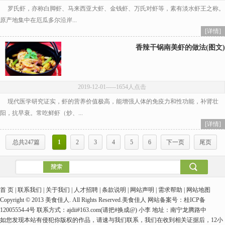
罗氏虾，亦称白脚虾、马来西亚大虾、金钱虾、万氏对虾等，素有淡水虾王之称。
原产地集中在厄瓜多尔沿岸...
[详情]
香辣干锅南美虾的做法(图文)
2019-12-01
-----1654人点击
现代医学研究证实，虾的营养价值极高，能增强人体的免疫力和性功能，补肾壮
阳，抗早衰。常吃鲜虾（炒、...
[详情]
总共247篇
1
2
3
4
5
6
下一页
尾页
首 页 | 联系我们 | 关于我们 | 人才招聘 | 条款说明 | 网站声明 | 需求帮助 | 网站地图
Copyright © 2013 美食佳人. All Rights Reserved.美食佳人 网站备案号：桂ICP备
12005554-4号 联系方式：ajdii#163.com(请把#换成@) 小李 地址：南宁龙腾路中
如您发现本站有侵犯你版权的作品，请速与我们联系，我们在收到相关证据后，12小