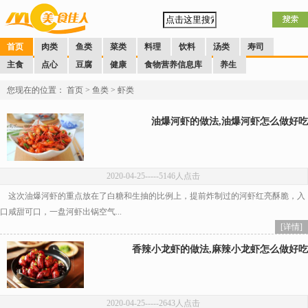
首页
肉类
鱼类
菜类
料理
饮料
汤类
寿司
主食
点心
豆腐
健康
食物营养信息库
养生
您现在的位置：
首页
>
鱼类
>
虾类
油爆河虾的做法,油爆河虾怎么做好吃
2020-04-25
-----5146人点击
这次油爆河虾的重点放在了白糖和生抽的比例上，提前炸制过的河虾红亮酥脆，入
口咸甜可口，一盘河虾出锅空气...
[详情]
香辣小龙虾的做法,麻辣小龙虾怎么做好吃
2020-04-25
-----2643人点击