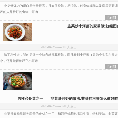
小龙虾体内的蛋白质含量很高，且肉质松软，易消化，对身体虚弱以及病后需要调
养的人是极好的食物；虾肉...
[详情]
韭菜炒小河虾的家常做法[组图]
2020-04-25
-----2118人点击
除了忘性大，我的另外一个缺点就是耳根软，而且看到小虾米（因为个头实在是太
小，还是觉得称呼它小虾米...
[详情]
男性必备菜之一——韭菜炒河虾的做法,韭菜炒河虾怎么做好吃
2020-04-25
-----3503人点击
韭菜是春季里最为应景的食材之一了，和河虾炒着吃满口生香，特别美味。韭菜要