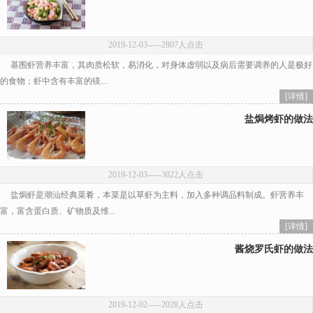
2019-12-03
-----2807人点击
基围虾营养丰富，其肉质松软，易消化，对身体虚弱以及病后需要调养的人是极好
的食物；虾中含有丰富的镁...
[详情]
盐焗烤虾的做法
2019-12-03
-----3022人点击
盐焗虾是潮汕经典菜肴，本菜是以草虾为主料，加入多种调品料制成。虾营养丰
富，富含蛋白质、矿物质及维...
[详情]
酱烧罗氏虾的做法
2019-12-02
-----2028人点击