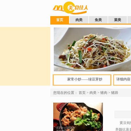
首页
肉类
鱼类
菜类
家常小炒——绿豆芽炒
详细内容
您现在的位置：
首页
>
肉类
>
猪肉
>
猪蹄
黄豆炖猪
养颜抗衰老