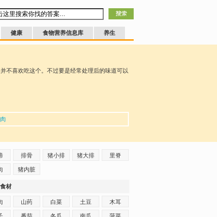
健康
食物营养信息库
养生
人并不喜欢吃这个。不过要是经常处理后的味道可以
肉
蹄
排骨
猪小排
猪大排
里脊
肉
猪内脏
食材
肉
山药
白菜
土豆
木耳
子
番茄
冬瓜
南瓜
菠菜