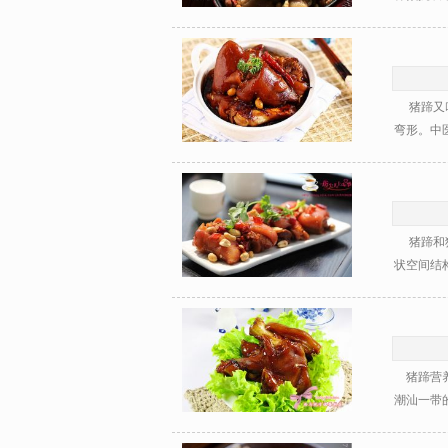
猪蹄又叫
弯形。中医
猪蹄和猪
状空间结构
猪蹄营养
潮汕一带的