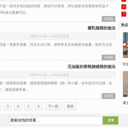
是一道对女性比较好的菜，据说可以美容，所以很多女性都喜欢吃这个，
4
时候大家都可以...
5
[详情]
热点
腐乳猪蹄的做法
2019-11-16
-----1427人点击
是一道家常菜肴，符合大众口味，原料常见且价格较为低廉，制作方法也
.
[详情]
红
无油版的香辣烧猪蹄的做法
2019-11-14
-----1610人点击
一道美味的菜肴。猪蹄是指猪的脚部（蹄）和小腿，在中国又叫元蹄，在
，猪蹄是猪常被...
[详情]
家
3
4
5
6
下一页
尾页