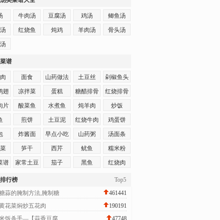
汤类菜谱大全
汤
牛肉汤
豆腐汤
鸡汤
鲫鱼汤
汤
红烧鱼
炖鸡
羊肉汤
骨头汤
汤
菜谱
肉
面食
山药做法
土豆丝
剁椒鱼头
鸡翅
凉拌菜
蛋糕
糖醋排骨
红烧排骨
肉片
酸菜鱼
水煮鱼
炖羊肉
炒饭
鱼
煎饼
土豆泥
红烧牛肉
鸡蛋饼
包
炸酱面
早点小吃
山药粥
汤面条
菜
笋干
西芹
鱿鱼
糯米粉
菜谱
家常土豆
茄子
黑鱼
红烧肉
饼
排行榜
Top5
糖蒜的腌制方法,腌制糖
461441
黄花菜焖炒五花肉
190191
米饭杀手—【蒜香豆腐
47748