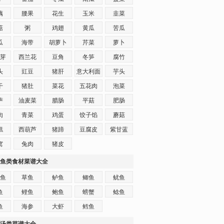
藕
腰果
花生
玉米
韭菜
菇
粥
鸡翅
黄瓜
苦瓜
瓜
海带
胡萝卜
芹菜
萝卜
芽
西兰花
豆角
冬笋
腐竹
头
豇豆
猪肝
意大利面
芋头
干
猪肚
菜花
五花肉
泡菜
萨
油麦菜
腊肠
平菇
肥肠
肉
青菜
鸡蛋
饺子馅
蘑菇
糕
西葫芦
猪蹄
豆腐皮
紫甘蓝
窝
兔肉
猪皮
鱼类食材菜谱大全
鱼
草鱼
鲈鱼
鲫鱼
鱿鱼
鱼
鲤鱼
鲍鱼
螃蟹
鲶鱼
鱼
海参
大虾
鳕鱼