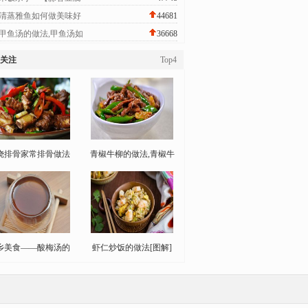
清蒸雅鱼如何做美味好
44681
甲鱼汤的做法,甲鱼汤如
36668
关注
Top4
烧排骨家常排骨做法
青椒牛柳的做法,青椒牛
乡美食——酸梅汤的
虾仁炒饭的做法[图解]