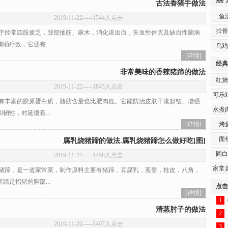
热门
古法香猪手做法
鱼
2019-11-22
-----1544人点击
排骨
经常四肢疲乏，腿部抽筋、麻木，消化道出血，失血性休克及缺血性脑病
助疗效，它还有...
乌鸡
[详情]
经典
非常美味的香辣猪蹄的做法
红烧
2019-11-22
-----1845人点击
可乐
丰富的胶原蛋白质，脂肪含量也比肥肉低。它能防治皮肤干瘪起皱、增强
水煮
韧性，对延缓衰...
[详情]
烤
面
腐乳烧猪蹄的做法.腐乳烧猪蹄怎么做好吃[图]
圆白
2019-11-22
-----1498人点击
家常
蹄，是一道家常菜，制作原料主要有猪蹄，豆腐乳，葱姜，桂皮，八角，
蹄是指猪的脚部...
点击
[详情]
1
清蒸肘子的做法
2
2019-11-22
-----3407人点击
3