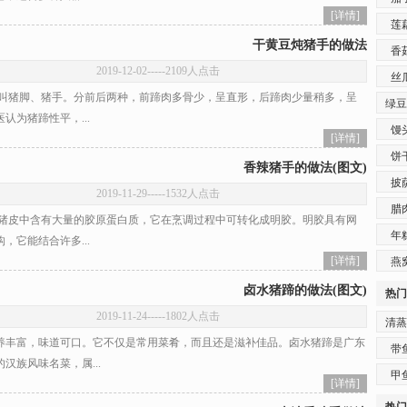
[详情]
莲
干黄豆炖猪手的做法
香
2019-12-02
-----2109人点击
丝
猪脚、猪手。分前后两种，前蹄肉多骨少，呈直形，后蹄肉少量稍多，呈
绿豆
认为猪蹄性平，...
馒
[详情]
饼
香辣猪手的做法(图文)
披
2019-11-29
-----1532人点击
腊
皮中含有大量的胶原蛋白质，它在烹调过程中可转化成明胶。明胶具有网
年
，它能结合许多...
[详情]
燕
卤水猪蹄的做法(图文)
热门
2019-11-24
-----1802人点击
清蒸
丰富，味道可口。它不仅是常用菜肴，而且还是滋补佳品。卤水猪蹄是广东
带
汉族风味名菜，属...
甲
[详情]