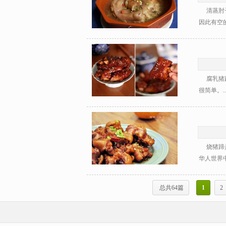
清蒸肘子
因此有空的
腐乳猪蹄
很简单。..
烧猪蹄是
华人世界中
总共64篇
1
2