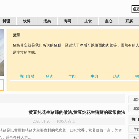
料理
饮料
汤类
寿司
主食
点心
豆腐
猪蹄
猪蹄其实就是我们所说的猪腿，经过洗干净后可以做面卤肉菜等，虽然有的
是非常的美味。
热门食材:
猪肉
羊肉
牛肉
鸡肉
鸭
…
猪
猪
黄豆炖花生猪蹄的做法,黄豆炖花生猪蹄的家常做法
热门
2020-01-20
-----1895人点击
羊
蹄是以黄豆和猪蹄为主要食材的私房菜，口味浓香，营养价值丰富，美容
，适合多种人群...
茄