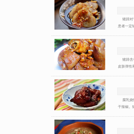
猪蹄对于
患者一定辅
猪蹄含有
皮肤弹性和
腐乳烧猪
干辣椒。猪