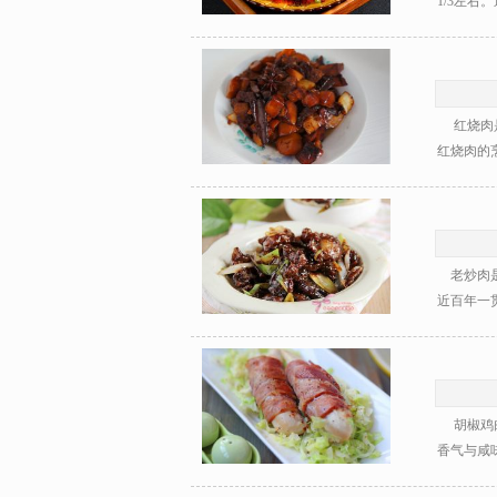
1/3左右
红烧肉是
红烧肉的烹
老炒肉是
近百年一贯
胡椒鸡肉
香气与咸味