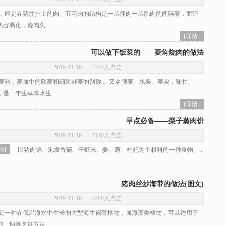
即是在猪肋排上的肉。五花肉的结构是一层瘦肉一层肥肉的间隔著，而它
容易化，瘦肉久...
[详情]
可以做下饭菜的——菱角烧肉的做法
2019-11-16
-----3375人点击
科，菱属中的欧菱和细果野菱的别称 。又名腰菱、水栗、菱实，味甘、
是一年生草本水生...
[详情]
早点必备——梨子蒸肉饼
2019-11-16
-----4110人点击
情]
以猪肉馅、泡发香菇、干虾米、姜、葱、枸杞为主材料的一种食物。...
猪肉丝炒海带的做法(图文)
2019-11-16
-----2205人点击
一种在低温海水中生长的大型海生褐藻植物，属海藻类植物，可以适用于
、焖等烹饪方法...