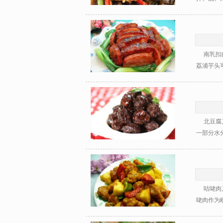
南乳扣肉
荔浦芋头可
北豆腐又
一部分水分
咕咾肉又
咾肉作为欧