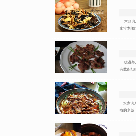
木须肉原
家常木须肉
据说每只
有数条细细
水煮肉片
喷的米饭，