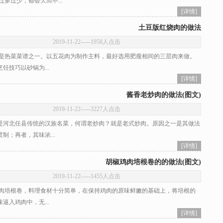
。过多过少，都会欠而不...
[详情]
土豆版红烧肉的做法
2019-11-22
-----1958人点击
热菜菜谱之一。以五花肉为制作主料，最好选用肥瘦相间的三层肉来做。
饪技巧以砂锅为...
[详情]
酱香老炒肉的做法(图文)
2019-11-22
-----3227人点击
河北任县传统的汉族名菜，何谓老炒肉？就是老式炒肉。原因之一是其做法
制；再者，其味浓...
[详情]
胡椒鸡肉培根卷的的做法(图文)
2019-11-22
-----1455人点击
培根卷，料理食材十分简单，在保持鸡肉的原味鲜嫩的基础上，将培根的
逼入鸡肉中，无...
[详情]