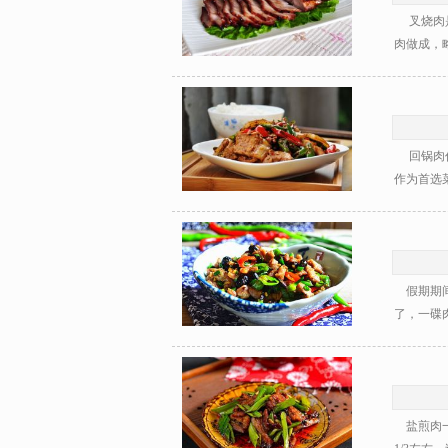
叉烧肉是
肉做成，略
回锅肉作
作为首选菜
假期期间
了，一碟肉
盐煎肉一