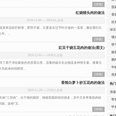
[详情]
莲
红烧猪头肉的做法
香
2019-12-09
-----29314人点击
丝
菜来说软烂鲜香，肥而不腻，主要是在过节时才做的一道菜，像征着红红
绿豆
年。...
馒
[详情]
饼
豇豆干烧五花肉的做法(图文)
披
2019-12-01
-----1656人点击
腊
了易于消化吸收的优质蛋白质，适量的碳水化合物及多种维生素、微量元
年
充机体的招牌营...
[详情]
燕
香辣白萝卜炒五花肉的做法
热门
2019-11-29
-----2330人点击
清蒸
称“三层肉”，位于猪的腹部，猪腹部脂肪组织很多，其中又夹带着肌肉组
带
隔，故称“五...
甲
[详情]