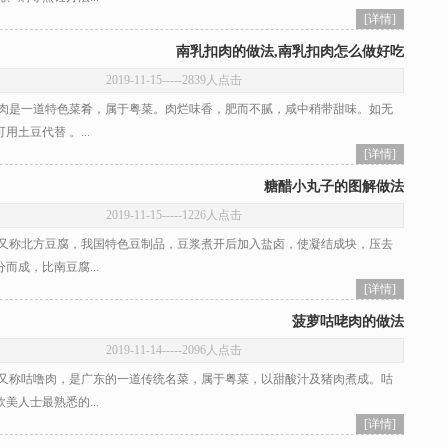
[详情]
南乳扣肉的做法,南乳扣肉怎么做好吃
2019-11-15
-----2839人点击
是一道特色菜肴，属于粤菜。肉烂味香，肥而不腻，咸中稍带甜味。如无
用土豆代替 。...
[详情]
糖醋小丸子的图解做法
2019-11-15
-----1226人点击
称北方豆腐，我国特色豆制品，豆浆煮开后加入盐卤，使凝结成块，压去
而成，比南豆腐...
[详情]
菠萝咕咾肉的做法
2019-11-14
-----2096人点击
称咕噜肉，是广东的一道传统名菜，属于粤菜，以甜酸汁及猪肉煮成。咕
美人士最熟悉的...
[详情]