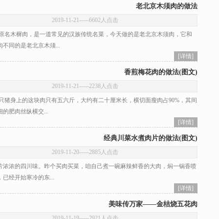
老北京木须肉的做法
2019-11-21
-----6602人点击
名木樨肉，是一道常见的汉族传统名菜，今天做的是老北京木须肉，它和
不同的是老北京木须...
[详情]
香煎梅花肉的做法(图文)
2019-11-21
-----2238人点击
猪身上的这块肉只有五六斤，大约有二十厘米长，横切面瘦肉占90%，其间
的肥肉丝纵横交...
[详情]
经典川菜水煮肉片的做法(图文)
2019-11-20
-----2885人点击
浓浓的四川味。昨个买肉买菜，咱自己煮一碗麻辣鲜香的大肉，焖一锅香喷
已经开始寒冷的东...
[详情]
美味传万家——金桔烧五花肉
2019-11-19
-----2921人点击