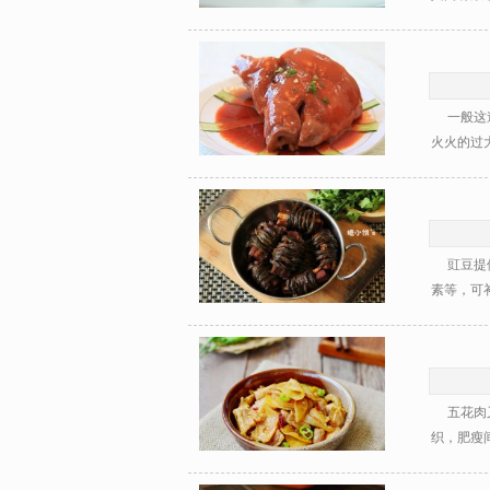
一般这道
火火的过大
豇豆提供
素等，可补
五花肉又
织，肥瘦间