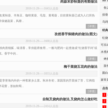
热门
肉蒜末炒秋葵的有图做法
鱼
2019-11-29
-----1643人点击
排骨
黄秋葵、羊角豆、咖啡黄葵、毛茄、黄蜀葵，目前黄秋葵已成为人们所热
保健蔬菜，风靡...
乌鸡
[详情]
经典
孜然香芋焖猪肉的做法(图文)
红烧
2019-11-29
-----1600人点击
可乐
肉质细腻，味清香，常供筵席食用，一般与肥鸡一起煮做成“红烧香芋鸡”或
水煮
。香芋中的...
[详情]
烤
面
梅干菜烧五花肉的做法
圆白
2019-11-28
-----1833人点击
家常
享誉海内外的一种客家乡土菜。秋末冬初，菜园里的芥菜抽了苔，它拇指
花蕾，形如秋萄...
点击
[详情]
1
自制叉烧肉的做法,叉烧肉怎么做好吃
2
2019-11-28
-----2414人点击
3