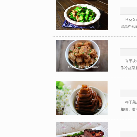
秋葵又名
追高档营养
香芋块根
作冷盆菜底
梅干菜是
粗细，顶带