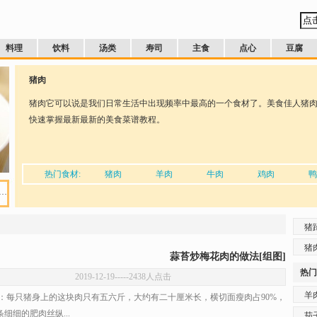
料理
饮料
汤类
寿司
主食
点心
豆腐
猪肉
猪肉它可以说是我们日常生活中出现频率中最高的一个食材了。美食佳人猪
快速掌握最新最新的美食菜谱教程。
热门食材:
猪肉
羊肉
牛肉
鸡肉
鸭
…
猪
猪
蒜苔炒梅花肉的做法[组图]
热门
2019-12-19
-----2438人点击
羊
每只猪身上的这块肉只有五六斤，大约有二十厘米长，横切面瘦肉占90%，
细细的肥肉丝纵...
茄