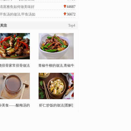
清蒸雅鱼如何做美味好
44687
甲鱼汤的做法,甲鱼汤如
36672
关注
Top4
烧排骨家常排骨做法
青椒牛柳的做法,青椒牛
乡美食——酸梅汤的
虾仁炒饭的做法[图解]