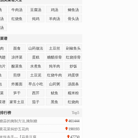
汤类菜谱大全
汤
牛肉汤
豆腐汤
鸡汤
鲫鱼汤
汤
红烧鱼
炖鸡
羊肉汤
骨头汤
汤
菜谱
肉
面食
山药做法
土豆丝
剁椒鱼头
鸡翅
凉拌菜
蛋糕
糖醋排骨
红烧排骨
肉片
酸菜鱼
水煮鱼
炖羊肉
炒饭
鱼
煎饼
土豆泥
红烧牛肉
鸡蛋饼
包
炸酱面
早点小吃
山药粥
汤面条
菜
笋干
西芹
鱿鱼
糯米粉
菜谱
家常土豆
茄子
黑鱼
红烧肉
饼
排行榜
Top5
糖蒜的腌制方法,腌制糖
461444
黄花菜焖炒五花肉
190193
米饭杀手—【蒜香豆腐
47750