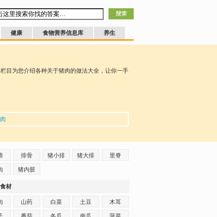
健康
食物营养信息库
养生
肉栏目为您介绍各种关于猪肉的做法大全，让你一手
肉
蹄
排骨
猪小排
猪大排
里脊
肉
猪内脏
食材
肉
山药
白菜
土豆
木耳
子
番茄
冬瓜
南瓜
菠菜