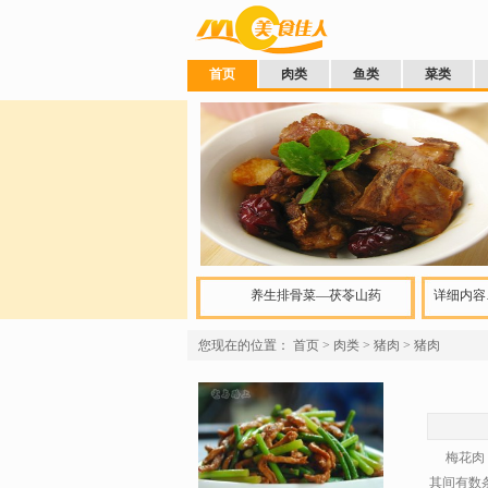
首页
肉类
鱼类
菜类
养生排骨菜—茯苓山药
详细内容
您现在的位置：
首页
>
肉类
>
猪肉
>
猪肉
梅花肉：
其间有数条