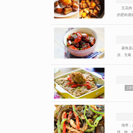
五花肉，
的肥肉遇热
菱角是菱
凉、无毒，
[详
海带，是
拌、烧、炖