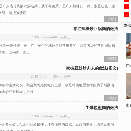
广东省传统的汉族名菜，属于粤菜系。是广东烧味的一种。多呈红色，瘦
4
甜。是把腌渍后...
5
[详情]
热点
青红辣椒炒回锅肉的做法
2019-11-27
-----4075人点击
为一道传统川菜，在川菜中的地位是非常重要的，川菜考级经常用回锅肉
肴。回锅肉一直...
[详情]
红
辣椒豆鼓炒肉末的做法(图文)
2019-11-24
-----2035人点击
各种走亲访友，聚会聚餐难免吃的过腻，该是时候给肥噜噜的肠子刮刮油
末炒豆鼓辣椒，足以...
[详情]
家
生爆盐煎肉的做法
2019-11-24
-----1752人点击
定要豆豉，以永川豆豉最佳，才有浑厚的口感。豆豉的重量，约是豆瓣的