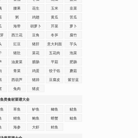
藕
腰果
花生
玉米
韭菜
菇
粥
鸡翅
黄瓜
苦瓜
瓜
海带
胡萝卜
芹菜
萝卜
芽
西兰花
豆角
冬笋
腐竹
头
豇豆
猪肝
意大利面
芋头
干
猪肚
菜花
五花肉
泡菜
萨
油麦菜
腊肠
平菇
肥肠
肉
青菜
鸡蛋
饺子馅
蘑菇
糕
西葫芦
猪蹄
豆腐皮
紫甘蓝
窝
兔肉
猪皮
鱼类食材菜谱大全
鱼
草鱼
鲈鱼
鲫鱼
鱿鱼
鱼
鲤鱼
鲍鱼
螃蟹
鲶鱼
鱼
海参
大虾
鳕鱼