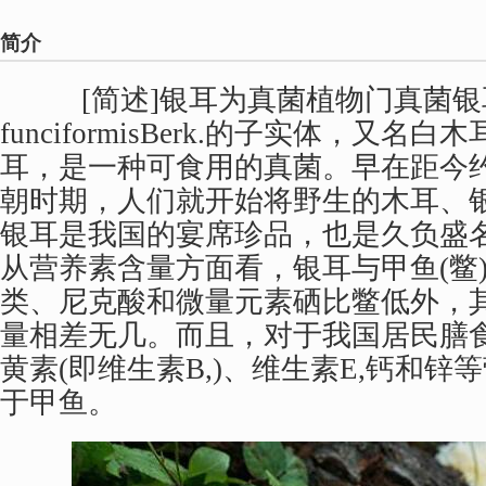
简介
[简述]银耳为真菌植物门真菌银耳Tr
funciformisBerk.的子实体，又名
耳，是一种可食用的真菌。早在距今约
朝时期，人们就开始将野生的木耳、
银耳是我国的宴席珍品，也是久负盛
从营养素含量方面看，银耳与甲鱼(鳖
类、尼克酸和微量元素硒比鳖低外，
量相差无几。而且，对于我国居民膳
黄素(即维生素B,)、维生素E,钙和
于甲鱼。