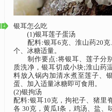
银耳怎么吃
4
(1)银耳莲子蛋汤
配料:银耳6克、淮山药20克、
个、冰糖适量。
制作要点:将银耳、莲子分别
质洗净，银耳切成小块;淮山药
料放入锅内加清水煮至莲子、
蛋、加入适量冰糖即可食用。
(2)银拘汤
配料:银耳10克，拘祀子、猪里
各 30克，黄瓜I条，鸡汤、盐