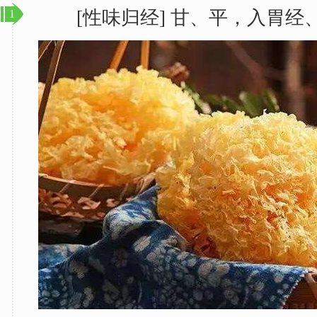
[性味归经] 甘、平，入胃经
1