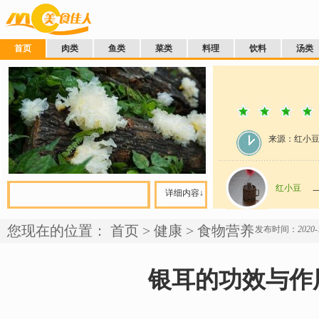
首页
肉类
鱼类
菜类
料理
饮料
汤类
来源：红小
红小豆
详细内容↓
您现在的位置：
首页
>
健康
>
食物营养
发布时间：
2020-
银耳的功效与作