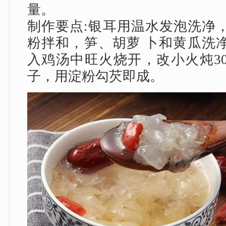
量。
制作要点:银耳用温水发泡洗净
粉拌和，笋、胡萝 卜和黄瓜洗
入鸡汤中旺火烧开，改小火炖3
子，用淀粉勾芡即成。