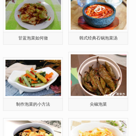
香菇泡菜如何做比较好吃?
自制版白菜辣泡菜
页次：1/2 每页32 总篇数35 首页 上一页
转到:
下一页
尾页
首 页 | 联系我们 | 关于我们 | 人才招聘 | 条款说明 | 网站声明 | 需求帮助 | 网站地图
Copyright © 2013 美食佳人. All Rights Reserved.美食佳人 网站备案号：桂ICP备
12005554-4号 联系方式：ajdii#163.com(请把#换成@) 小李 地址：南宁龙腾路中
如您发现本站有侵犯你版权的作品，请速与我们联系，我们在收到相关证据后，12小
时内会删除相关作品。