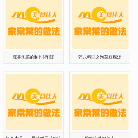
热身小汤——豆芽煮五花肉泡
酸辣泡菜炒萝卜
菜汤
韩式泡菜炒年糕
泡菜炒鸭血的制作[组图]