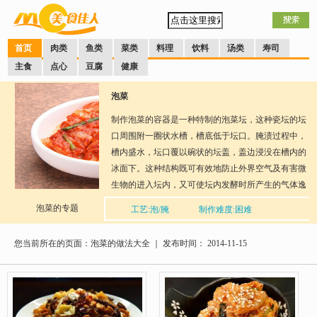
首页
肉类
鱼类
菜类
料理
饮料
汤类
寿司
主食
点心
豆腐
健康
泡菜
制作泡菜的容器是一种特制的泡菜坛，这种瓷坛的坛
口周围附一圈状水槽，槽底低于坛口。腌渍过程中，
槽内盛水，坛口覆以碗状的坛盖，盖边浸没在槽内的
冰面下。这种结构既可有效地防止外界空气及有害微
生物的进入坛内，又可使坛内发酵时所产生的气体逸
散坛外，而且封盖与启盖也非常方便，适于连续腌
泡菜的专题
工艺:泡/腌
制作难度:困难
渍，随时取食。适宜作泡菜的蔬菜品种很多，叶菜中
分享到：
QQ空间
新浪微博
腾讯微博
人人网
网易微
大白菜、芹菜、洋白菜、莴苣等，果菜中黄瓜、青辣
博
您当前所在的页面：泡菜的做法大全 ｜ 发布时间： 2014-11-15
口味：酸辣
椒、胡萝卜、刀豆、豇豆等。比较嫩的蔬菜不宜做泡
菜，如叶菜中的菠菜、小白菜等，果菜中的冬瓜、茄
子等。