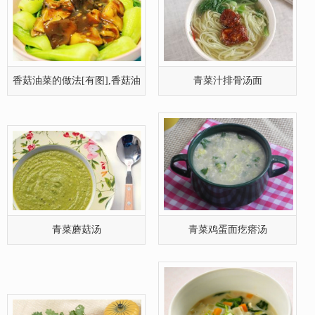
青菜蘑菇汤
青菜鸡蛋面疙瘩汤
多吃青菜有益健康
超低热量的红萝卜菠菜汤