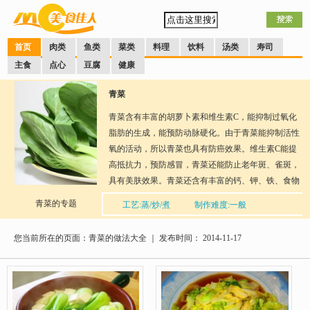
首页
肉类
鱼类
菜类
料理
饮料
汤类
寿司
主食
点心
豆腐
健康
青菜
青菜含有丰富的胡萝卜素和维生素C，能抑制过氧化
脂肪的生成，能预防动脉硬化。由于青菜能抑制活性
氧的活动，所以青菜也具有防癌效果。维生素C能提
高抵抗力，预防感冒，青菜还能防止老年斑、雀斑，
具有美肤效果。青菜还含有丰富的钙、钾、铁、食物
纤维，能强化骨骼，预防高血压，预防贫血和便秘。
青菜的专题
工艺:蒸/炒/煮
制作难度:一般
青菜为含维生素和矿物质最丰富的蔬菜之一，一个成
分享到：
QQ空间
新浪微博
腾讯微博
人人网
网易微
年人如果每天吃500克青菜，就能满足人体所需要的
博
您当前所在的页面：青菜的做法大全 ｜ 发布时间： 2014-11-17
口味：多种
维生素、胡萝卜素、钙、铁等，为保证身体的生理需
要提供物质条件，有助于增强机体免疫能力。