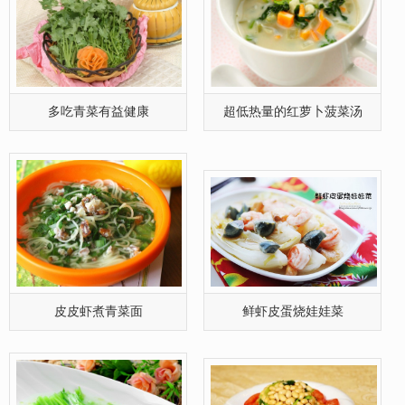
皮皮虾煮青菜面
鲜虾皮蛋烧娃娃菜
炒青菜时何时放盐好
黄豆烧白菜