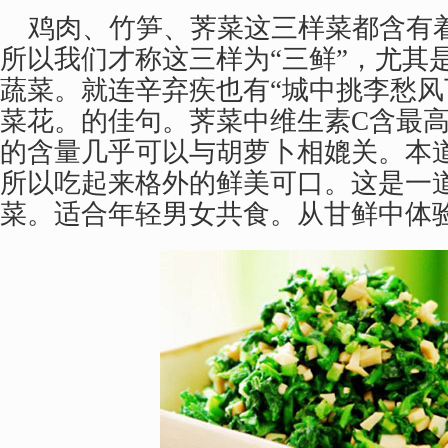
鸡肉、竹笋、荠菜这三样菜都含有
所以我们才称这三样为“三鲜”，尤其
蔬菜。就连辛弃疾也有“城中挑李愁
菜花。的佳句。荠菜中维生素C含最
的含量几乎可以与胡萝卜相媲关。本道
所以吃起来格外的鲜美可口。这是一
菜。适合年轻男女共食。从甘鲜中体