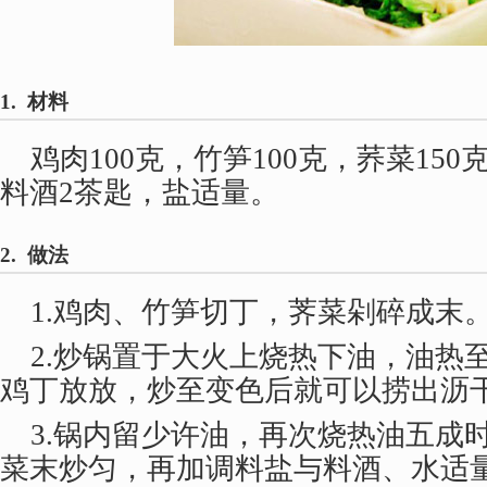
1. 材料
鸡肉100克，竹笋100克，荞菜150
料酒2茶匙，盐适量。
2. 做法
1.鸡肉、竹笋切丁，荠菜剁碎成末
2.炒锅置于大火上烧热下油，油热
鸡丁放放，炒至变色后就可以捞出沥
3.锅内留少许油，再次烧热油五成
菜末炒匀，再加调料盐与料酒、水适