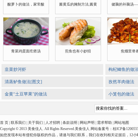
酸萝卜的做法，家常酸
酱黄瓜的腌制方法,酱黄
健脑的补脑汤—
青菜鸡蛋面疙瘩汤
煎鱼也有小妙招
焦熘里脊
韭菜炒河虾
枸杞鲫鱼的做法
清蒸鲈鱼做法[图文]
孜然羊肉做法
金黄“土豆苹果”的做法
小笼包的做法
首 页 | 联系我们 | 关于我们 | 人才招聘 | 条款说明 | 网站声明 | 需求帮助 | 网站地图
Copyright © 2013 美食佳人. All Rights Reserved.美食佳人 网站备案号：桂ICP备1
如您发现本站有侵犯你版权的作品，请速与我们联系，我们在收到相关证据后，12小