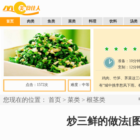
首页
肉类
鱼类
菜类
料理
饮料
汤类
准备：
10分
烹制：
12
分
鸡肉、竹笋、荠菜这三
点击：1572次
难度：中等
有“城中挑李愁风下雨。春
您现在的位置：
首页
>
菜类
>
根茎类
炒三鲜的做法[图