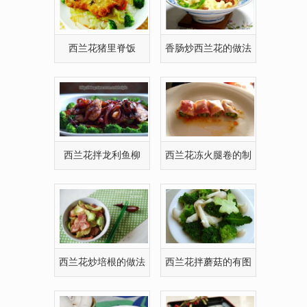
西兰花猪里脊饭
香肠炒西兰花的做法
[多图]
西兰花拌龙利鱼柳
西兰花冻火腿卷的制
作
西兰花炒培根的做法
西兰花拌蘑菇的有图
[有图]
做法