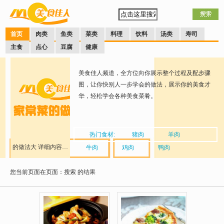
首页
肉类
鱼类
菜类
料理
饮料
汤类
寿司
主食
点心
豆腐
健康
美食佳人频道，全方位向你展示整个过程及配步骤
图，让你快别人一步学会的做法，展示你的美食才
华，轻松学会各种美食菜肴。
热门食材:
猪肉
羊肉
的做法大
详细内容…
牛肉
鸡肉
鸭肉
您当前页面在页面：搜索
全
的结果