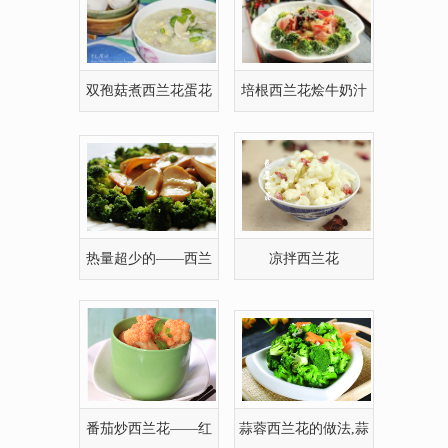
双孢菇煮西兰花蛋花
培根西兰花烩牛奶汁
粥
热量超少的——西兰
凉拌西兰花
花扒杏鲍菇
番茄炒西兰花——红
蒜蓉西兰花的做法,蒜