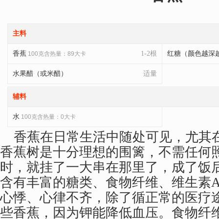
主料
香蕉
1-2根
红糖（颜色越深
100克含热量：89大卡
水果醋（或米醋）
适量
辅料
水
100克含热量：0大卡
香蕉在日常生活中随处可见，尤其
香蕉树是十分理想的围篱，不需任何
时，就挂了一大串在那里了，成了饭
含有丰富的糖类、食物纤维、维生素
心悸、心律不齐，除了循正常的医疗
些香蕉，因为钾能降低血压。食物纤