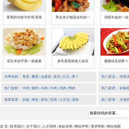
香蕉的功效与作用,香蕉
男女老少都适合吃的一
清新补血的一道
花生米炒芹菜一道健康
多吃香蕉能使人快乐
腊肠丝瓜胡萝卜
当季食材：
青菜
|
蘑菇
|
油麦菜
|
菜花
|
豇豆
|
萝卜
热门菜汤：
排骨
热门食材：
羊肉
|
猪肉
|
羊肉
|
牛肉
|
鸡肉
|
鸭肉
热门菜谱：
剁椒
推荐菜谱：
炒饭
|
烤鱼
|
面包
|
煎饼
|
土豆泥
|
蛋糕
热门菜谱：
水煮
首 页 | 联系我们 | 关于我们 | 人才招聘 | 条款说明 | 网站声明 | 需求帮助 | 网站地图