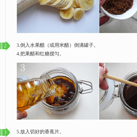
3.倒入水果醋（或用米醋）倒满罐子。
2
4.把果醋和红糖搅匀。
5.放入切好的香蕉片。
3