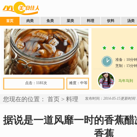
首页
肉类
鱼类
菜类
料理
饮料
汤类
准备：
10分
烹制：
15
分
马年马到
点击：1181次
难度：中等
您现在的位置：
首页
>
料理
发布时间：
2014-05-15
更新时间：2
据说是一道风靡一时的香蕉醋
香蕉