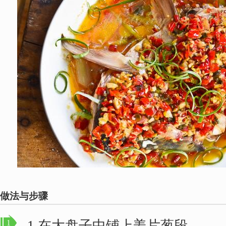
做法与步骤
1.在大盘子中铺上姜片葱段。
1