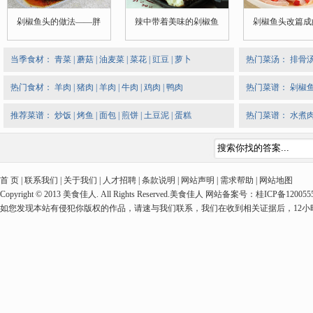
剁椒鱼头的做法——胖
辣中带着美味的剁椒鱼
剁椒鱼头改篇成
当季食材：
青菜
|
蘑菇
|
油麦菜
|
菜花
|
豇豆
|
萝卜
热门菜汤：
排骨
热门食材：
羊肉
|
猪肉
|
羊肉
|
牛肉
|
鸡肉
|
鸭肉
热门菜谱：
剁椒
推荐菜谱：
炒饭
|
烤鱼
|
面包
|
煎饼
|
土豆泥
|
蛋糕
热门菜谱：
水煮
首 页 | 联系我们 | 关于我们 | 人才招聘 | 条款说明 | 网站声明 | 需求帮助 | 网站地图
Copyright © 2013 美食佳人. All Rights Reserved.美食佳人 网站备案号：桂ICP备1
如您发现本站有侵犯你版权的作品，请速与我们联系，我们在收到相关证据后，12小