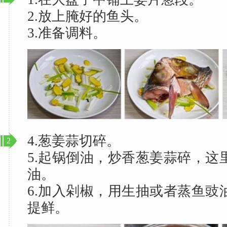
2.放上腌好的鱼头。
3.准备调料。
4.葱姜蒜切碎。
2
5.起锅倒油，炒香葱姜蒜碎，这
油。
6.加入剁椒，用生抽或者蒸鱼豉
提鲜。