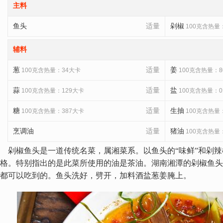
主料
鱼头
适量
剁椒
100克含热量
辅料
葱
适量
姜
100克含热量：34大卡
100克含热量：8
蒜
适量
盐
100克含热量：129大卡
100克含热量：
糖
适量
生抽
100克含热量：387大卡
100克含热量
烹调油
适量
猪油
100克含热量
剁椒鱼头是一道传统名菜，属湘菜系。以鱼头的“味鲜”和剁辣
格。特别指出的是此菜所使用的油是茶油。湖南湘潭的剁椒鱼头
都可以吃到的。鱼头洗好，劈开，加料酒盐葱姜腌上。