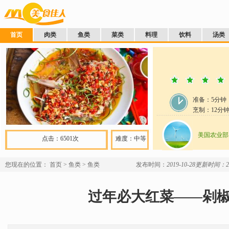
首页
肉类
鱼类
菜类
料理
饮料
汤类
准备：
5分钟
烹制：
12
分
美国农业部
点击：6501次
难度：中等
您现在的位置：
首页
>
鱼类
>
鱼类
发布时间：
2019-10-28
更新时间：201
过年必大红菜——剁