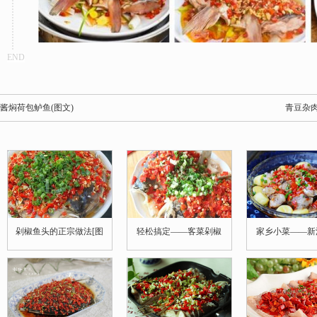
END
酱焖荷包鲈鱼(图文)
青豆杂
剁椒鱼头的正宗做法[图
轻松搞定——客菜剁椒
家乡小菜——新