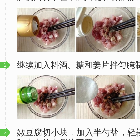
继续加入料酒、糖和姜片拌匀腌
2
嫩豆腐切小块，加入半勺盐，轻
3