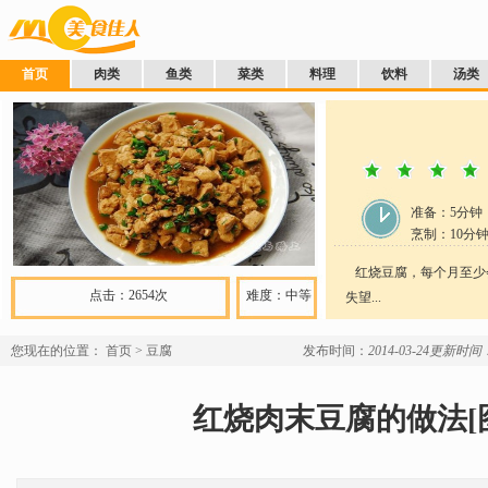
首页
肉类
鱼类
菜类
料理
饮料
汤类
准备：
5分钟
烹制：
10
分
红烧豆腐，每个月至少
点击：2654次
难度：中等
失望...
您现在的位置：
首页
>
豆腐
发布时间：
2014-03-24
更新时间：2
红烧肉末豆腐的做法[