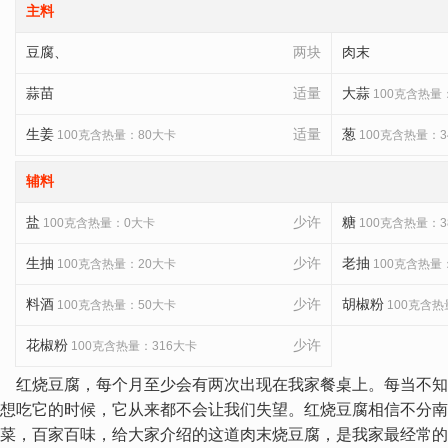
主料
豆腐、
两块
肉末
蒜苗
适量
大蒜
100克含热量
生姜
适量
葱
100克含热量：80大卡
100克含热量：3
辅料
盐
少许
糖
100克含热量：0大卡
100克含热量：3
生抽
少许
老抽
100克含热量：20大卡
100克含热量
料酒
少许
胡椒粉
100克含热量：50大卡
100克含热
花椒粉
少许
100克含热量：316大卡
红烧豆腐，每个月至少会有两次出现在我家餐桌上。每当不知
想吃它的时候，它从来都不会让我们失望。红烧豆腐相信不分南
菜，百家百味，给大家介绍的这道肉末烧豆腐，是我家最经常的