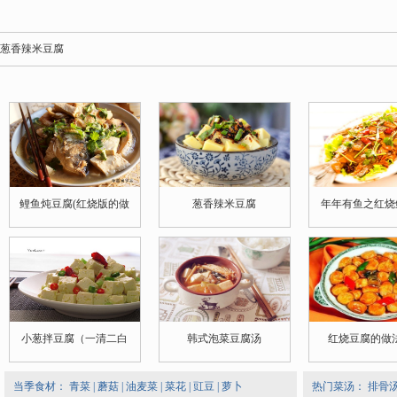
葱香辣米豆腐
鲤鱼炖豆腐(红烧版的做
葱香辣米豆腐
年年有鱼之红烧
小葱拌豆腐（一清二白
韩式泡菜豆腐汤
红烧豆腐的做法
当季食材：
青菜
|
蘑菇
|
油麦菜
|
菜花
|
豇豆
|
萝卜
热门菜汤：
排骨