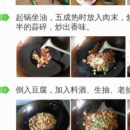
起锅坐油，五成热时放入肉末，
5
半的蒜碎，炒出香味。
倒入豆腐，加入料酒、生抽、老
6