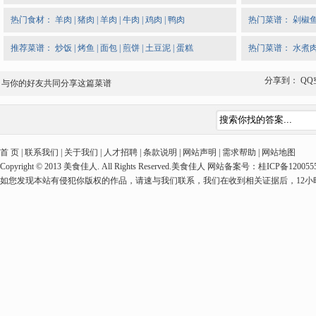
热门食材：
羊肉
|
猪肉
|
羊肉
|
牛肉
|
鸡肉
|
鸭肉
热门菜谱：
剁椒
推荐菜谱：
炒饭
|
烤鱼
|
面包
|
煎饼
|
土豆泥
|
蛋糕
热门菜谱：
水煮
分享到：
QQ
与你的好友共同分享这篇菜谱
首 页 | 联系我们 | 关于我们 | 人才招聘 | 条款说明 | 网站声明 | 需求帮助 | 网站地图
Copyright © 2013 美食佳人. All Rights Reserved.美食佳人 网站备案号：桂ICP备1
如您发现本站有侵犯你版权的作品，请速与我们联系，我们在收到相关证据后，12小