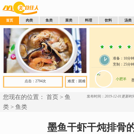
首页
肉类
鱼类
菜类
料理
饮料
汤类
准备：
10分
烹制：
25
分
小肥羊
点击：2794次
难度：困难
您现在的位置：
首页
>
鱼
发布时间：
2019-12-01
更新时间：
类
>
鱼类
墨鱼干虾干炖排骨