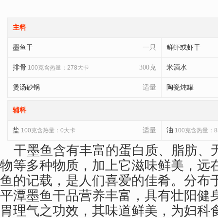
主料
墨鱼干
一只
鲜虾或虾干
排骨
300克
米酒水
100克含热量：278大卡
煲汤砂锅
适量
陶瓷炖罐
辅料
盐
适量
油
100克含热量：0大卡
100克含热量：8
干墨鱼含有丰富的蛋白质、脂肪、
物等多种物质，加上它滋味鲜美，远
鱼的记载，是人们喜爱的佳肴。分布
平潭墨鱼干品营养丰富，具有壮阳健
胃理气之功效，其味道鲜美，为妇科