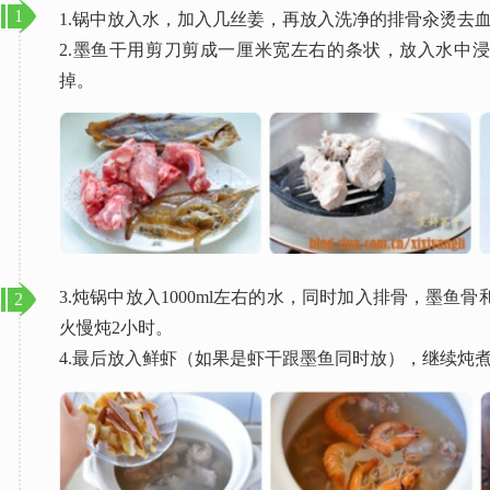
1
1.锅中放入水，加入几丝姜，再放入洗净的排骨汆烫去
2.墨鱼干用剪刀剪成一厘米宽左右的条状，放入水中
掉。
3.炖锅中放入1000ml左右的水，同时加入排骨，墨鱼
2
火慢炖2小时。
4.最后放入鲜虾（如果是虾干跟墨鱼同时放），继续炖煮