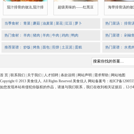
茄汁排骨的做法,茄汁排
超级美味的——红黑豆
海带排骨汤的做
当季食材：
青菜
|
蘑菇
|
油麦菜
|
菜花
|
豇豆
|
萝卜
热门菜汤：
排骨
热门食材：
羊肉
|
猪肉
|
羊肉
|
牛肉
|
鸡肉
|
鸭肉
热门菜谱：
剁椒
推荐菜谱：
炒饭
|
烤鱼
|
面包
|
煎饼
|
土豆泥
|
蛋糕
热门菜谱：
水煮
首 页 | 联系我们 | 关于我们 | 人才招聘 | 条款说明 | 网站声明 | 需求帮助 | 网站地图
Copyright © 2013 美食佳人. All Rights Reserved.美食佳人 网站备案号：桂ICP备1
如您发现本站有侵犯你版权的作品，请速与我们联系，我们在收到相关证据后，12小