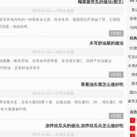
热门
梅菜蒸苦瓜的做法(图文)
鱼
2019-11-12
-----1764人点击
排骨
享誉海内外的一种客家乡土菜。秋末冬初，菜园里的芥菜抽了苔，它拇指
花蕾，形如秋萄...
乌鸡
[详情]
经典
木耳炒油菜的做法
红烧
2019-11-12
-----1856人点击
可乐
脆嫩，略有苦味，含有多种营养素，富含维生素C。其种子含油量达
水煮
%，可榨油，其菜籽油含有丰...
[详情]
烤
面
香葱油生菜怎么做好吃
圆白
2019-11-11
-----2776人点击
家常
含量丰富，含有大量β胡萝卜素、抗氧化物、维生素B1、B6 、维生素E、维
有大量膳食纤维...
点击
[详情]
1
凉拌丝瓜尖的做法,凉拌丝瓜尖怎么做好吃
2
2019-11-06
-----8720人点击
3