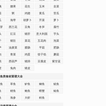
藕
腰果
花生
玉米
韭菜
菇
粥
鸡翅
黄瓜
苦瓜
瓜
海带
胡萝卜
芹菜
萝卜
芽
西兰花
豆角
冬笋
腐竹
头
豇豆
猪肝
意大利面
芋头
干
猪肚
菜花
五花肉
泡菜
萨
油麦菜
腊肠
平菇
肥肠
肉
青菜
鸡蛋
饺子馅
蘑菇
糕
西葫芦
猪蹄
豆腐皮
紫甘蓝
窝
兔肉
猪皮
鱼类食材菜谱大全
鱼
草鱼
鲈鱼
鲫鱼
鱿鱼
鱼
鲤鱼
鲍鱼
螃蟹
鲶鱼
鱼
海参
大虾
鳕鱼