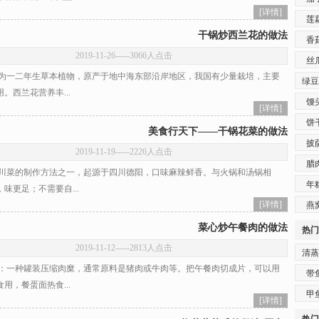
[详情]
莲
干锅炒西兰花的做法
香
2019-11-26
-----3066人点击
丝
一二年生草本植物，原产于地中海东部沿岸地区，我国有少量栽培，主要
绿豆
。西兰花营养丰...
馒
[详情]
饼
美食行天下——干锅花菜的做法
披
2019-11-19
-----2226人点击
腊
菜的制作方法之一，起源于四川德阳，口味麻辣鲜香。与火锅和汤锅相
年
味更足；不需要自...
[详情]
燕
菜心炒午餐肉的做法
热门
2019-11-12
-----2813人点击
清蒸
一种罐装压缩肉糜，通常原料是猪肉或牛肉等。把午餐肉切成片，可以用
带
用，餐蛋面热食...
甲
[详情]