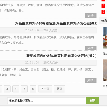
时应去皮，可凉拌、炒食、烧食、做汤食或榨汁用以食疗。丝瓜洗净切片
4
，拌以香油、酱...
5
[详情]
热点
粉条白菜炖丸子的有图做法,粉条白菜炖丸子怎么做好吃
2019-11-06
-----2165人点击
由红薯、马铃薯原料加工制成的丝状或条状干燥淀粉制品。在我国各地均
灰白色，黄色或...
[详情]
红
蕨菜炒腊肉的做法,蕨菜炒腊肉怎么做好吃(图文)
2019-11-04
-----2390人点击
含胡萝卜素、维生素、蛋白质、脂肪、糖、粗纤维、钾、钙、镁、蕨素，
蕨素、胆碱、甾...
[详情]
家
3
4
5
6
下一页
尾页