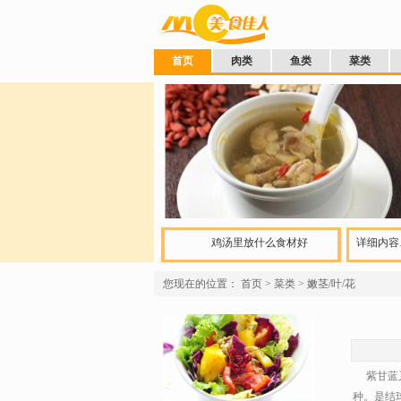
首页
肉类
鱼类
菜类
鸡汤里放什么食材好
详细内容
您现在的位置：
首页
>
菜类
>
嫩茎/叶/花
紫甘蓝又
种。是结球