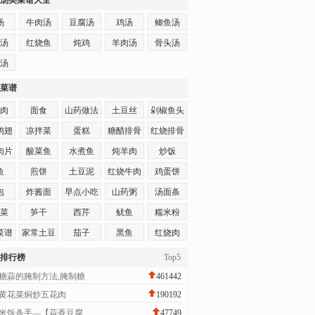
汤类菜谱大全
汤
牛肉汤
豆腐汤
鸡汤
鲫鱼汤
汤
红烧鱼
炖鸡
羊肉汤
骨头汤
汤
菜谱
肉
面食
山药做法
土豆丝
剁椒鱼头
鸡翅
凉拌菜
蛋糕
糖醋排骨
红烧排骨
肉片
酸菜鱼
水煮鱼
炖羊肉
炒饭
鱼
煎饼
土豆泥
红烧牛肉
鸡蛋饼
包
炸酱面
早点小吃
山药粥
汤面条
菜
笋干
西芹
鱿鱼
糯米粉
菜谱
家常土豆
茄子
黑鱼
红烧肉
饼
排行榜
Top5
糖蒜的腌制方法,腌制糖
461442
黄花菜焖炒五花肉
190192
米饭杀手—【蒜香豆腐
47749