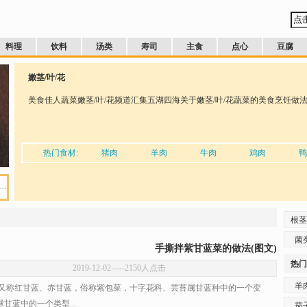
料理
饮料
汤类
寿司
主食
点心
豆腐
嫩茎/叶/花
美食佳人蔬菜嫩茎/叶/花频道汇集五湖四海关于嫩茎/叶/花蔬菜的美食烹饪做
热门食材:
猪肉
羊肉
牛肉
鸡肉
鸭
…
根茎
菌
手撕拌紫甘蓝菜的做法(图文)
热门
2019-12-02
-----2150人点击
羊
称红甘蓝、赤甘蓝，俗称紫包菜，十字花科、芸苔属甘蓝种中的一个变
甘蓝中的一个类型...
茄