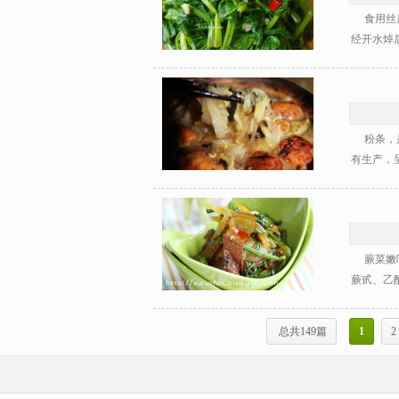
食用丝瓜
经开水焯后
粉条，是
有生产，呈
蕨菜嫩叶
蕨甙、乙酰
总共149篇
1
2