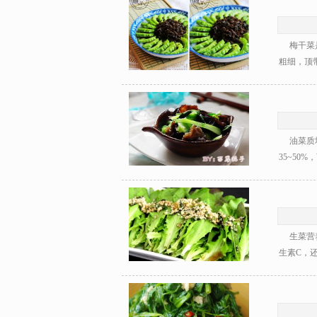
梅干菜是
粗细，顶带
油菜质地
35~50
生菜营养
生素C，还