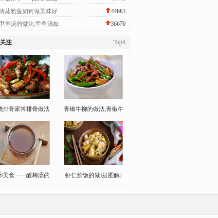
清蒸雅鱼如何做美味好
44683
甲鱼汤的做法,甲鱼汤如
36670
关注
Top4
烧排骨家常排骨做法
青椒牛柳的做法,青椒牛
乡美食——酸梅汤的
虾仁炒饭的做法[图解]