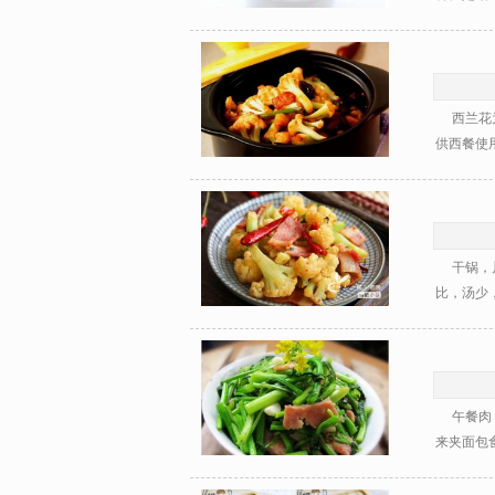
西兰花为
供西餐使用
干锅，川
比，汤少，
午餐肉：
来夹面包食