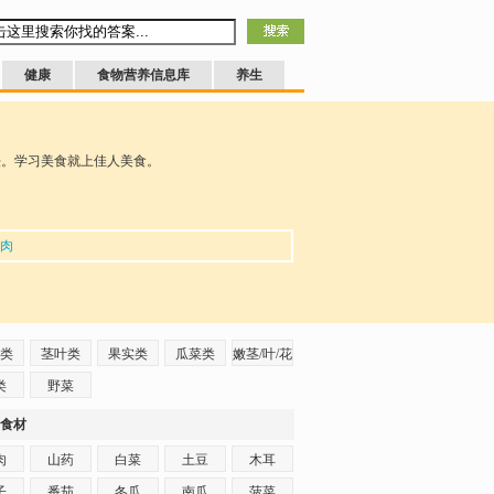
健康
食物营养信息库
养生
法。学习美食就上佳人美食。
肉
类
茎叶类
果实类
瓜菜类
嫩茎/叶/花
类
野菜
食材
肉
山药
白菜
土豆
木耳
子
番茄
冬瓜
南瓜
菠菜